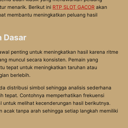
ur menarik. Berikut ini
RTP SLOT GACOR
akan
apat membantu meningkatkan peluang hasil
 Dasar
al penting untuk meningkatkan hasil karena ritme
ng muncul secara konsisten. Pemain yang
u tepat untuk meningkatkan taruhan atau
ian berlebih.
pada distribusi simbol sehingga analisis sederhana
 tepat. Contohnya memperhatikan frekuensi
 untuk melihat kecenderungan hasil berikutnya.
 acak tanpa arah sehingga setiap langkah memiliki