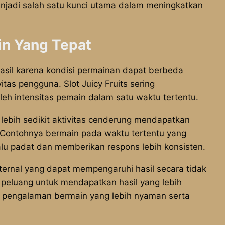
enjadi salah satu kunci utama dalam meningkatkan
n Yang Tepat
asil karena kondisi permainan dapat berbeda
tas pengguna. Slot Juicy Fruits sering
leh intensitas pemain dalam satu waktu tertentu.
ebih sedikit aktivitas cenderung mendapatkan
. Contohnya bermain pada waktu tertentu yang
rlalu padat dan memberikan respons lebih konsisten.
ternal yang dapat mempengaruhi hasil secara tidak
 peluang untuk mendapatkan hasil yang lebih
n pengalaman bermain yang lebih nyaman serta