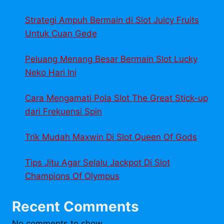
Strategi Ampuh Bermain di Slot Juicy Fruits
Untuk Cuan Gede
Peluang Menang Besar Bermain Slot Lucky
Neko Hari Ini
Cara Mengamati Pola Slot The Great Stick-up
dari Frekuensi Spin
Trik Mudah Maxwin Di Slot Queen Of Gods
Tips Jitu Agar Selalu Jackpot Di Slot
Champions Of Olympus
Recent Comments
No comments to show.