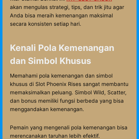
akan mengulas strategi, tips, dan trik jitu agar
Anda bisa meraih kemenangan maksimal
secara konsisten setiap hari.
Kenali Pola Kemenangan
dan Simbol Khusus
Memahami pola kemenangan dan simbol
khusus di Slot Phoenix Rises sangat membantu
memaksimalkan peluang. Simbol Wild, Scatter,
dan bonus memiliki fungsi berbeda yang bisa
menggandakan kemenangan.
Pemain yang mengenali pola kemenangan bisa
merencanakan taruhan lebih efektif.