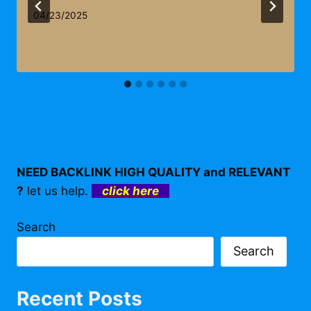
04/23/2025
NEED BACKLINK HIGH QUALITY and RELEVANT
?
let us help.
click here
Search
Search
Recent Posts