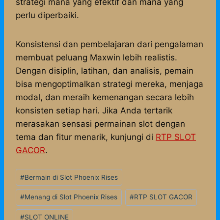
strategi mana yang efektif dan mana yang
perlu diperbaiki.
Konsistensi dan pembelajaran dari pengalaman
membuat peluang Maxwin lebih realistis.
Dengan disiplin, latihan, dan analisis, pemain
bisa mengoptimalkan strategi mereka, menjaga
modal, dan meraih kemenangan secara lebih
konsisten setiap hari. Jika Anda tertarik
merasakan sensasi permainan slot dengan
tema dan fitur menarik, kunjungi di
RTP SLOT
GACOR
.
Post
#
Bermain di Slot Phoenix Rises
Tags:
#
Menang di Slot Phoenix Rises
#
RTP SLOT GACOR
#
SLOT ONLINE