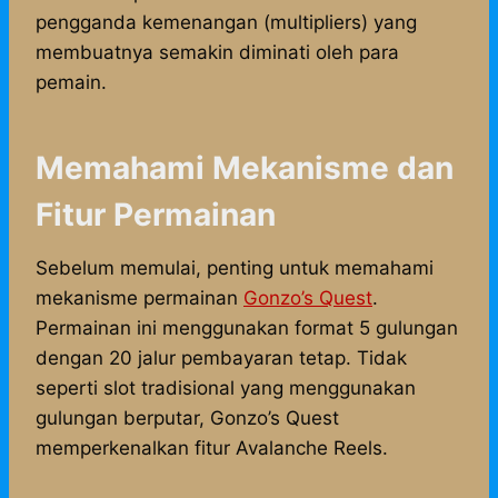
pengganda kemenangan (multipliers) yang
membuatnya semakin diminati oleh para
pemain.
Memahami Mekanisme dan
Fitur Permainan
Sebelum memulai, penting untuk memahami
mekanisme permainan
Gonzo’s Quest
.
Permainan ini menggunakan format 5 gulungan
dengan 20 jalur pembayaran tetap. Tidak
seperti slot tradisional yang menggunakan
gulungan berputar, Gonzo’s Quest
memperkenalkan fitur Avalanche Reels.