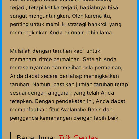
terjadi, tetapi ketika terjadi, hadiahnya bisa
sangat menguntungkan. Oleh karena itu,
penting untuk memiliki strategi bankroll yang
memungkinkan Anda bermain lebih lama.
Mulailah dengan taruhan kecil untuk
memahami ritme permainan. Setelah Anda
merasa nyaman dan melihat pola permainan,
Anda dapat secara bertahap meningkatkan
taruhan. Namun, pastikan jumlah taruhan tetap
sesuai dengan anggaran yang telah Anda
tetapkan. Dengan pendekatan ini, Anda dapat
memanfaatkan fitur Avalanche Reels dan
pengganda kemenangan dengan lebih baik.
Baca Juga:
Trik Cerdas