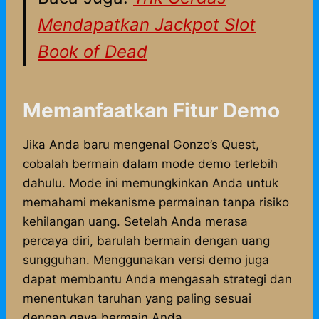
Mendapatkan Jackpot Slot
Book of Dead
Memanfaatkan Fitur Demo
Jika Anda baru mengenal Gonzo’s Quest,
cobalah bermain dalam mode demo terlebih
dahulu. Mode ini memungkinkan Anda untuk
memahami mekanisme permainan tanpa risiko
kehilangan uang. Setelah Anda merasa
percaya diri, barulah bermain dengan uang
sungguhan. Menggunakan versi demo juga
dapat membantu Anda mengasah strategi dan
menentukan taruhan yang paling sesuai
dengan gaya bermain Anda.