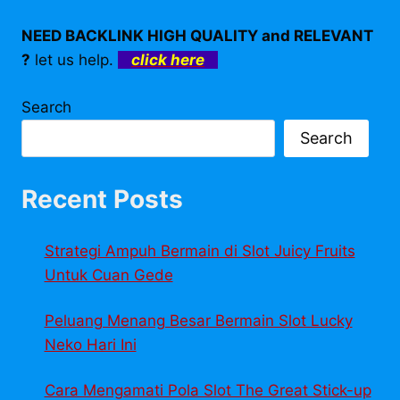
NEED BACKLINK HIGH QUALITY and RELEVANT
?
let us help.
click here
Search
Search
Recent Posts
Strategi Ampuh Bermain di Slot Juicy Fruits
Untuk Cuan Gede
Peluang Menang Besar Bermain Slot Lucky
Neko Hari Ini
Cara Mengamati Pola Slot The Great Stick-up