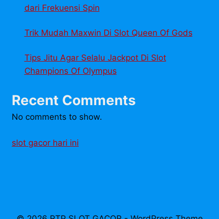
dari Frekuensi Spin
Trik Mudah Maxwin Di Slot Queen Of Gods
Tips Jitu Agar Selalu Jackpot Di Slot
Champions Of Olympus
Recent Comments
No comments to show.
slot gacor hari ini
© 2026 RTP SLOT GACOR - WordPress Theme