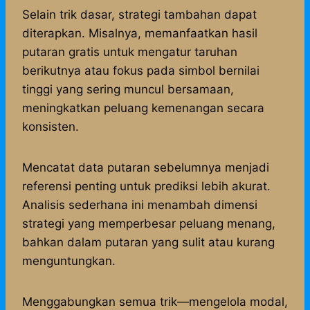
Selain trik dasar, strategi tambahan dapat
diterapkan. Misalnya, memanfaatkan hasil
putaran gratis untuk mengatur taruhan
berikutnya atau fokus pada simbol bernilai
tinggi yang sering muncul bersamaan,
meningkatkan peluang kemenangan secara
konsisten.
Mencatat data putaran sebelumnya menjadi
referensi penting untuk prediksi lebih akurat.
Analisis sederhana ini menambah dimensi
strategi yang memperbesar peluang menang,
bahkan dalam putaran yang sulit atau kurang
menguntungkan.
Menggabungkan semua trik—mengelola modal,