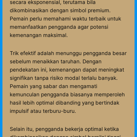
secara eksponensial, terutama bila
dikombinasikan dengan simbol premium.
Pemain perlu memahami waktu terbaik untuk
memanfaatkan pengganda agar potensi
kemenangan maksimal.
Trik efektif adalah menunggu pengganda besar
sebelum menaikkan taruhan. Dengan
pendekatan ini, kemenangan dapat meningkat
signifikan tanpa risiko modal terlalu banyak.
Pemain yang sabar dan mengamati
kemunculan pengganda biasanya memperoleh
hasil lebih optimal dibanding yang bertindak
impulsif atau terburu-buru.
Selain itu, pengganda bekerja optimal ketika