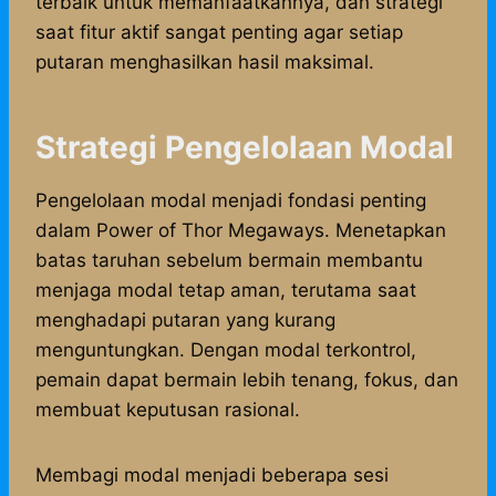
terbaik untuk memanfaatkannya, dan strategi
saat fitur aktif sangat penting agar setiap
putaran menghasilkan hasil maksimal.
Strategi Pengelolaan Modal
Pengelolaan modal menjadi fondasi penting
dalam Power of Thor Megaways. Menetapkan
batas taruhan sebelum bermain membantu
menjaga modal tetap aman, terutama saat
menghadapi putaran yang kurang
menguntungkan. Dengan modal terkontrol,
pemain dapat bermain lebih tenang, fokus, dan
membuat keputusan rasional.
Membagi modal menjadi beberapa sesi