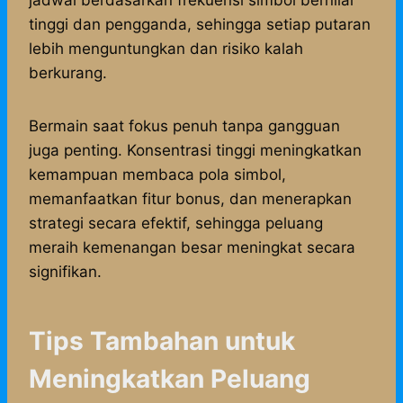
jadwal berdasarkan frekuensi simbol bernilai
tinggi dan pengganda, sehingga setiap putaran
lebih menguntungkan dan risiko kalah
berkurang.
Bermain saat fokus penuh tanpa gangguan
juga penting. Konsentrasi tinggi meningkatkan
kemampuan membaca pola simbol,
memanfaatkan fitur bonus, dan menerapkan
strategi secara efektif, sehingga peluang
meraih kemenangan besar meningkat secara
signifikan.
Tips Tambahan untuk
Meningkatkan Peluang