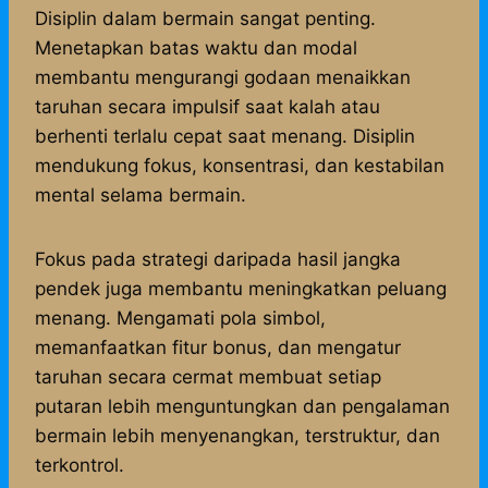
Disiplin dalam bermain sangat penting.
Menetapkan batas waktu dan modal
membantu mengurangi godaan menaikkan
taruhan secara impulsif saat kalah atau
berhenti terlalu cepat saat menang. Disiplin
mendukung fokus, konsentrasi, dan kestabilan
mental selama bermain.
Fokus pada strategi daripada hasil jangka
pendek juga membantu meningkatkan peluang
menang. Mengamati pola simbol,
memanfaatkan fitur bonus, dan mengatur
taruhan secara cermat membuat setiap
putaran lebih menguntungkan dan pengalaman
bermain lebih menyenangkan, terstruktur, dan
terkontrol.