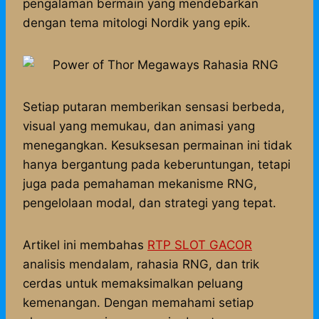
pengalaman bermain yang mendebarkan
s
b
e
g
e
e
dengan tema mitologi Nordik yang epik.
A
o
n
r
p
o
g
a
p
k
e
m
r
Setiap putaran memberikan sensasi berbeda,
visual yang memukau, dan animasi yang
menegangkan. Kesuksesan permainan ini tidak
hanya bergantung pada keberuntungan, tetapi
juga pada pemahaman mekanisme RNG,
pengelolaan modal, dan strategi yang tepat.
Artikel ini membahas
RTP SLOT GACOR
analisis mendalam, rahasia RNG, dan trik
cerdas untuk memaksimalkan peluang
kemenangan. Dengan memahami setiap