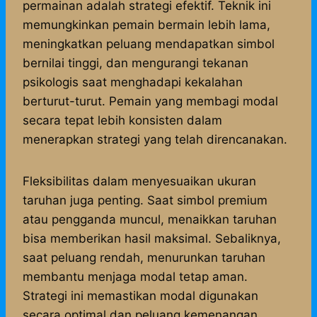
permainan adalah strategi efektif. Teknik ini
memungkinkan pemain bermain lebih lama,
meningkatkan peluang mendapatkan simbol
bernilai tinggi, dan mengurangi tekanan
psikologis saat menghadapi kekalahan
berturut-turut. Pemain yang membagi modal
secara tepat lebih konsisten dalam
menerapkan strategi yang telah direncanakan.
Fleksibilitas dalam menyesuaikan ukuran
taruhan juga penting. Saat simbol premium
atau pengganda muncul, menaikkan taruhan
bisa memberikan hasil maksimal. Sebaliknya,
saat peluang rendah, menurunkan taruhan
membantu menjaga modal tetap aman.
Strategi ini memastikan modal digunakan
secara optimal dan peluang kemenangan