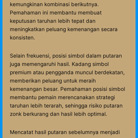
kemungkinan kombinasi berikutnya.
Pemahaman ini membantu membuat
keputusan taruhan lebih tepat dan
meningkatkan peluang kemenangan secara
konsisten.
Selain frekuensi, posisi simbol dalam putaran
juga memengaruhi hasil. Kadang simbol
premium atau pengganda muncul berdekatan,
memberikan peluang untuk meraih
kemenangan besar. Pemahaman posisi simbol
membantu pemain merencanakan strategi
taruhan lebih terarah, sehingga risiko putaran
zonk berkurang dan hasil lebih optimal.
Mencatat hasil putaran sebelumnya menjadi