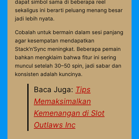
dapat simbol sama di beberapa reel
sekaligus ini berarti peluang menang besar
jadi lebih nyata.
Cobalah untuk bermain dalam sesi panjang
agar kesempatan mendapatkan
Stack’n’Sync meningkat. Beberapa pemain
bahkan mengklaim bahwa fitur ini sering
muncul setelah 30–50 spin, jadi sabar dan
konsisten adalah kuncinya.
Baca Juga:
Tips
Memaksimalkan
Kemenangan di Slot
Outlaws Inc