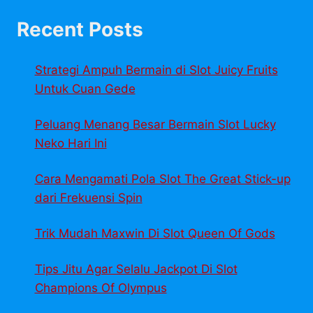
Recent Posts
Strategi Ampuh Bermain di Slot Juicy Fruits
Untuk Cuan Gede
Peluang Menang Besar Bermain Slot Lucky
Neko Hari Ini
Cara Mengamati Pola Slot The Great Stick-up
dari Frekuensi Spin
Trik Mudah Maxwin Di Slot Queen Of Gods
Tips Jitu Agar Selalu Jackpot Di Slot
Champions Of Olympus