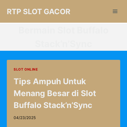
Skip
RTP SLOT GACOR
to
content
Bermain Slot Buffalo
Stack’n’Sync
SLOT ONLINE
Tips Ampuh Untuk
Menang Besar di Slot
Buffalo Stack’n’Sync
04/23/2025