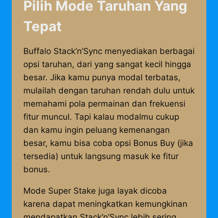
Pilih Mode Taruhan Yang
Tepat
Buffalo Stack’n’Sync menyediakan berbagai
opsi taruhan, dari yang sangat kecil hingga
besar. Jika kamu punya modal terbatas,
mulailah dengan taruhan rendah dulu untuk
memahami pola permainan dan frekuensi
fitur muncul. Tapi kalau modalmu cukup
dan kamu ingin peluang kemenangan
besar, kamu bisa coba opsi Bonus Buy (jika
tersedia) untuk langsung masuk ke fitur
bonus.
Mode Super Stake juga layak dicoba
karena dapat meningkatkan kemungkinan
mendapatkan Stack’n’Sync lebih sering.