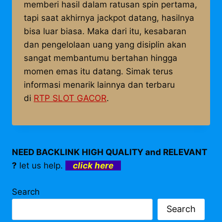
memberi hasil dalam ratusan spin pertama,
tapi saat akhirnya jackpot datang, hasilnya
bisa luar biasa. Maka dari itu, kesabaran
dan pengelolaan uang yang disiplin akan
sangat membantumu bertahan hingga
momen emas itu datang. Simak terus
informasi menarik lainnya dan terbaru
di
RTP SLOT GACOR
.
NEED BACKLINK HIGH QUALITY and RELEVANT
?
let us help.
click here
Search
Search