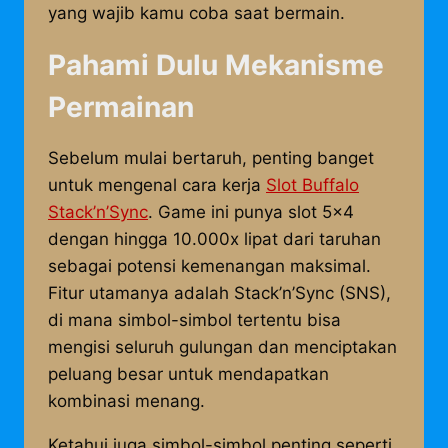
yang wajib kamu coba saat bermain.
Pahami Dulu Mekanisme
Permainan
Sebelum mulai bertaruh, penting banget
untuk mengenal cara kerja
Slot Buffalo
Stack’n’Sync
. Game ini punya slot 5×4
dengan hingga 10.000x lipat dari taruhan
sebagai potensi kemenangan maksimal.
Fitur utamanya adalah Stack’n’Sync (SNS),
di mana simbol-simbol tertentu bisa
mengisi seluruh gulungan dan menciptakan
peluang besar untuk mendapatkan
kombinasi menang.
Ketahui juga simbol-simbol penting seperti