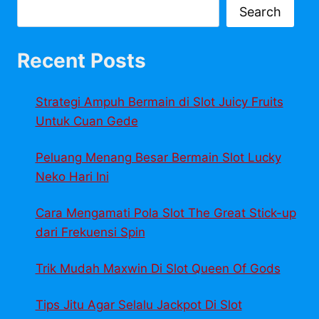
Search
Recent Posts
Strategi Ampuh Bermain di Slot Juicy Fruits
Untuk Cuan Gede
Peluang Menang Besar Bermain Slot Lucky
Neko Hari Ini
Cara Mengamati Pola Slot The Great Stick-up
dari Frekuensi Spin
Trik Mudah Maxwin Di Slot Queen Of Gods
Tips Jitu Agar Selalu Jackpot Di Slot