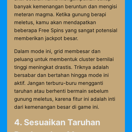
banyak kemenangan beruntun dan mengisi
meteran magma. Ketika gunung berapi
meletus, kamu akan mendapatkan
beberapa Free Spins yang sangat potensial
memberikan jackpot besar.
Dalam mode ini, grid membesar dan
peluang untuk membentuk cluster bernilai
tinggi meningkat drastis. Triknya adalah
bersabar dan bertahan hingga mode ini
aktif. Jangan terburu-buru mengganti
taruhan atau berhenti bermain sebelum
gunung meletus, karena fitur ini adalah inti
dari kemenangan besar di game ini.
4. Sesuaikan Taruhan