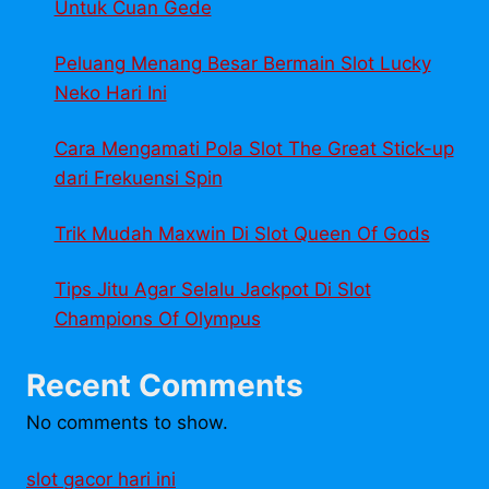
Untuk Cuan Gede
Peluang Menang Besar Bermain Slot Lucky
Neko Hari Ini
Cara Mengamati Pola Slot The Great Stick-up
dari Frekuensi Spin
Trik Mudah Maxwin Di Slot Queen Of Gods
Tips Jitu Agar Selalu Jackpot Di Slot
Champions Of Olympus
Recent Comments
No comments to show.
slot gacor hari ini