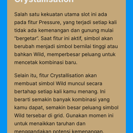
Salah satu kekuatan utama slot ini ada
pada fitur Pressure, yang terjadi setiap kali
tidak ada kemenangan dan gunung mulai
“bergetar”. Saat fitur ini aktif, simbol akan
berubah menjadi simbol bernilai tinggi atau
bahkan Wild, memperbesar peluang untuk
mencetak kombinasi baru.
Selain itu, fitur Crystallisation akan
membuat simbol Wild muncul secara
bertahap setiap kali kamu menang. Ini
berarti semakin banyak kombinasi yang
kamu dapat, semakin besar peluang simbol
Wild tersebar di grid. Gunakan momen ini
untuk menaikkan taruhan dan
menggandakan potensi kemenangan.