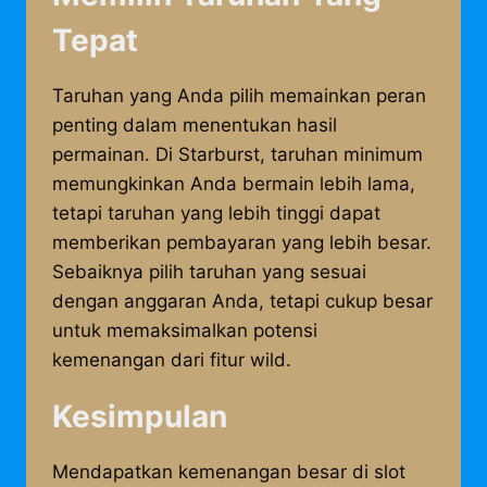
Tepat
Taruhan yang Anda pilih memainkan peran
penting dalam menentukan hasil
permainan. Di Starburst, taruhan minimum
memungkinkan Anda bermain lebih lama,
tetapi taruhan yang lebih tinggi dapat
memberikan pembayaran yang lebih besar.
Sebaiknya pilih taruhan yang sesuai
dengan anggaran Anda, tetapi cukup besar
untuk memaksimalkan potensi
kemenangan dari fitur wild.
Kesimpulan
Mendapatkan kemenangan besar di slot