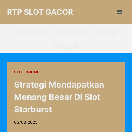
Skip
RTP SLOT GACOR
to
content
Memilih Taruhan Yang
Tepat
SLOT ONLINE
Strategi Mendapatkan
Menang Besar Di Slot
Starburst
03/03/2025