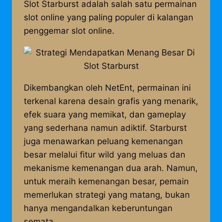
Slot Starburst adalah salah satu permainan
slot online yang paling populer di kalangan
penggemar slot online.
Dikembangkan oleh NetEnt, permainan ini
terkenal karena desain grafis yang menarik,
efek suara yang memikat, dan gameplay
yang sederhana namun adiktif. Starburst
juga menawarkan peluang kemenangan
besar melalui fitur wild yang meluas dan
mekanisme kemenangan dua arah. Namun,
untuk meraih kemenangan besar, pemain
memerlukan strategi yang matang, bukan
hanya mengandalkan keberuntungan
semata.