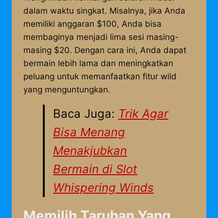
dalam waktu singkat. Misalnya, jika Anda
memiliki anggaran $100, Anda bisa
membaginya menjadi lima sesi masing-
masing $20. Dengan cara ini, Anda dapat
bermain lebih lama dan meningkatkan
peluang untuk memanfaatkan fitur wild
yang menguntungkan.
Baca Juga:
Trik Agar
Bisa Menang
Menakjubkan
Bermain di Slot
Whispering Winds
Memilih Taruhan Yang