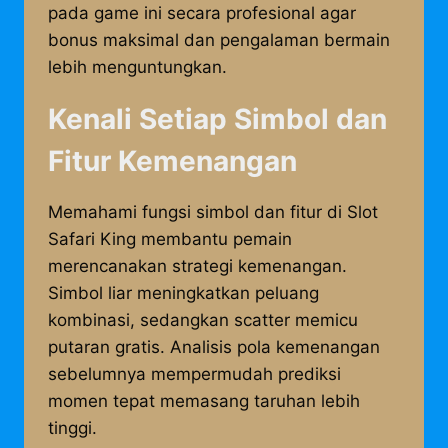
pada game ini secara profesional agar
bonus maksimal dan pengalaman bermain
lebih menguntungkan.
Kenali Setiap Simbol dan
Fitur Kemenangan
Memahami fungsi simbol dan fitur di Slot
Safari King membantu pemain
merencanakan strategi kemenangan.
Simbol liar meningkatkan peluang
kombinasi, sedangkan scatter memicu
putaran gratis. Analisis pola kemenangan
sebelumnya mempermudah prediksi
momen tepat memasang taruhan lebih
tinggi.