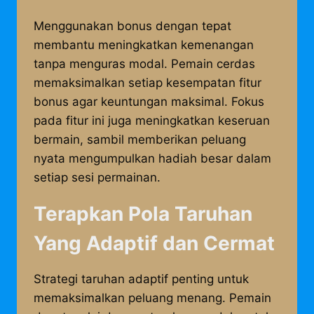
Menggunakan bonus dengan tepat
membantu meningkatkan kemenangan
tanpa menguras modal. Pemain cerdas
memaksimalkan setiap kesempatan fitur
bonus agar keuntungan maksimal. Fokus
pada fitur ini juga meningkatkan keseruan
bermain, sambil memberikan peluang
nyata mengumpulkan hadiah besar dalam
setiap sesi permainan.
Terapkan Pola Taruhan
Yang Adaptif dan Cermat
Strategi taruhan adaptif penting untuk
memaksimalkan peluang menang. Pemain