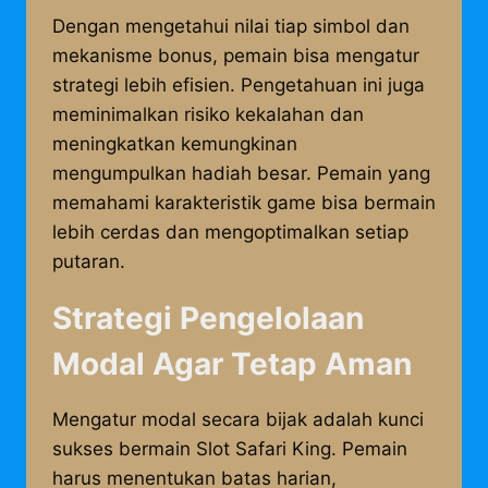
Dengan mengetahui nilai tiap simbol dan
mekanisme bonus, pemain bisa mengatur
strategi lebih efisien. Pengetahuan ini juga
meminimalkan risiko kekalahan dan
meningkatkan kemungkinan
mengumpulkan hadiah besar. Pemain yang
memahami karakteristik game bisa bermain
lebih cerdas dan mengoptimalkan setiap
putaran.
Strategi Pengelolaan
Modal Agar Tetap Aman
Mengatur modal secara bijak adalah kunci
sukses bermain Slot Safari King. Pemain
harus menentukan batas harian,