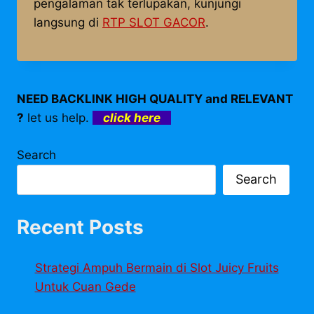
pengalaman tak terlupakan, kunjungi
langsung di
RTP SLOT GACOR
.
NEED BACKLINK HIGH QUALITY and RELEVANT
?
let us help.
click here
Search
Search
Recent Posts
Strategi Ampuh Bermain di Slot Juicy Fruits
Untuk Cuan Gede