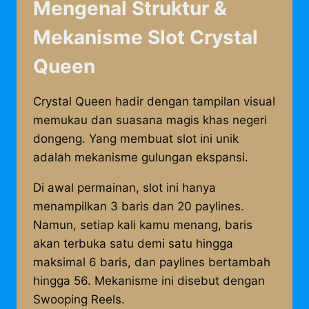
Mengenal Struktur &
Mekanisme Slot Crystal
Queen
Crystal Queen hadir dengan tampilan visual
memukau dan suasana magis khas negeri
dongeng. Yang membuat slot ini unik
adalah mekanisme gulungan ekspansi.
Di awal permainan, slot ini hanya
menampilkan 3 baris dan 20 paylines.
Namun, setiap kali kamu menang, baris
akan terbuka satu demi satu hingga
maksimal 6 baris, dan paylines bertambah
hingga 56. Mekanisme ini disebut dengan
Swooping Reels.