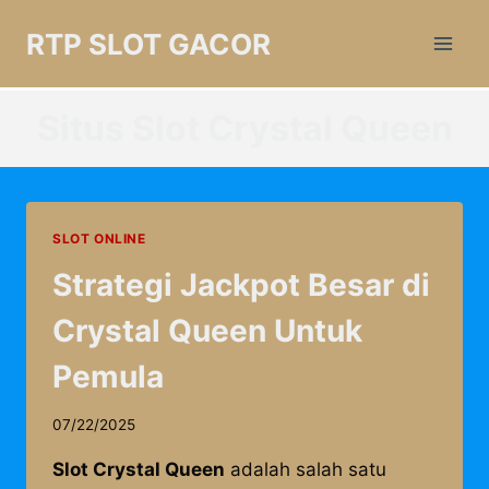
Skip
RTP SLOT GACOR
to
content
Situs Slot Crystal Queen
SLOT ONLINE
Strategi Jackpot Besar di
Crystal Queen Untuk
Pemula
07/22/2025
Slot Crystal Queen
adalah salah satu