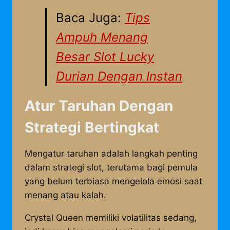
Baca Juga:
Tips
Ampuh Menang
Besar Slot Lucky
Durian Dengan Instan
Atur Taruhan Dengan
Strategi Bertingkat
Mengatur taruhan adalah langkah penting
dalam strategi slot, terutama bagi pemula
yang belum terbiasa mengelola emosi saat
menang atau kalah.
Crystal Queen memiliki volatilitas sedang,