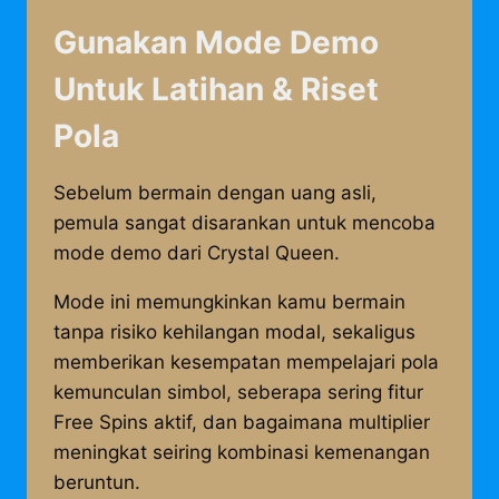
Gunakan Mode Demo
Untuk Latihan & Riset
Pola
Sebelum bermain dengan uang asli,
pemula sangat disarankan untuk mencoba
mode demo dari Crystal Queen.
Mode ini memungkinkan kamu bermain
tanpa risiko kehilangan modal, sekaligus
memberikan kesempatan mempelajari pola
kemunculan simbol, seberapa sering fitur
Free Spins aktif, dan bagaimana multiplier
meningkat seiring kombinasi kemenangan
beruntun.