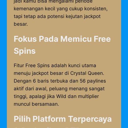
jadi kamu bisa mengalami periode
kemenangan kecil yang cukup konsisten,
tapi tetap ada potensi kejutan jackpot
besar.
Fokus Pada Memicu Free
Spins
Fitur Free Spins adalah kunci utama
menuju jackpot besar di Crystal Queen.
Dengan 6 baris terbuka dan 56 paylines
aktif dari awal, peluang menang sangat
tinggi, apalagi jika Wild dan multiplier
muncul bersamaan.
Pilih Platform Terpercaya