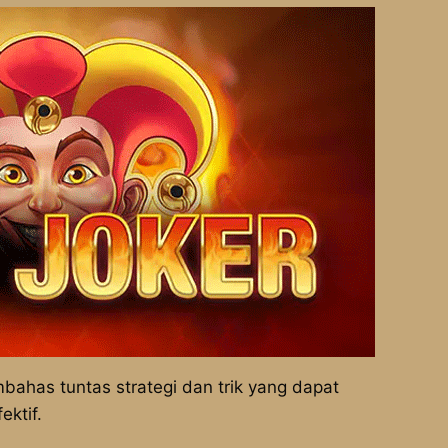
ahas tuntas strategi dan trik yang dapat
ktif.