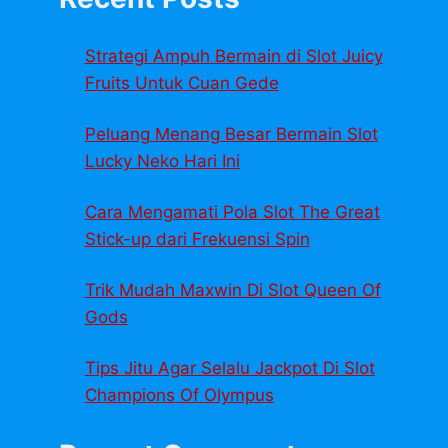
Strategi Ampuh Bermain di Slot Juicy
Fruits Untuk Cuan Gede
Peluang Menang Besar Bermain Slot
Lucky Neko Hari Ini
Cara Mengamati Pola Slot The Great
Stick-up dari Frekuensi Spin
Trik Mudah Maxwin Di Slot Queen Of
Gods
Tips Jitu Agar Selalu Jackpot Di Slot
Champions Of Olympus