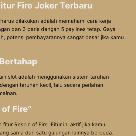
itur Fire Joker Terbaru
 harus dilakukan adalah memahami cara kerja
ngan dan 3 baris dengan 5 paylines tetap. Gaya
h, potensi pembayarannya sangat besar jika kamu
 Bertahap
rmain slot adalah menggunakan sistem taruhan
engan taruhan kecil, lalu secara perlahan
mainan.
of Fire”
itur Respin of Fire. Fitur ini aktif jika kamu
ang sama dan satu gulungan lainnya berbeda.