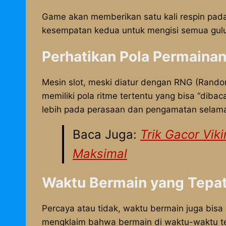
Game akan memberikan satu kali respin pad
kesempatan kedua untuk mengisi semua gulu
Perhatikan Pola Permainan
Mesin slot, meski diatur dengan RNG (Rando
memiliki pola ritme tertentu yang bisa “dibaca
lebih pada perasaan dan pengamatan selam
Baca Juga:
Trik Gacor Vik
Maksimal
Waktu Bermain yang Tepat 
Percaya atau tidak, waktu bermain juga bis
mengklaim bahwa bermain di waktu-waktu ter