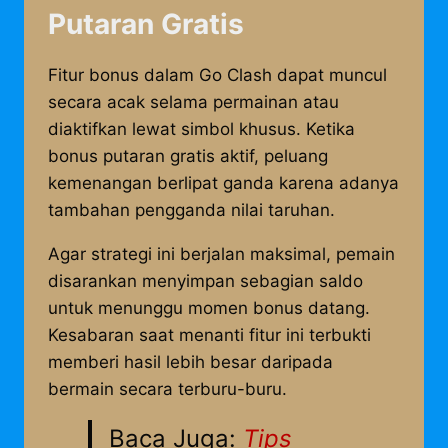
Putaran Gratis
Fitur bonus dalam Go Clash dapat muncul
secara acak selama permainan atau
diaktifkan lewat simbol khusus. Ketika
bonus putaran gratis aktif, peluang
kemenangan berlipat ganda karena adanya
tambahan pengganda nilai taruhan.
Agar strategi ini berjalan maksimal, pemain
disarankan menyimpan sebagian saldo
untuk menunggu momen bonus datang.
Kesabaran saat menanti fitur ini terbukti
memberi hasil lebih besar daripada
bermain secara terburu-buru.
Baca Juga:
Tips