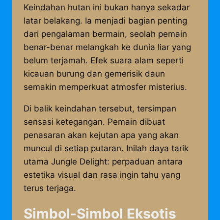
Keindahan hutan ini bukan hanya sekadar
latar belakang. Ia menjadi bagian penting
dari pengalaman bermain, seolah pemain
benar-benar melangkah ke dunia liar yang
belum terjamah. Efek suara alam seperti
kicauan burung dan gemerisik daun
semakin memperkuat atmosfer misterius.
Di balik keindahan tersebut, tersimpan
sensasi ketegangan. Pemain dibuat
penasaran akan kejutan apa yang akan
muncul di setiap putaran. Inilah daya tarik
utama Jungle Delight: perpaduan antara
estetika visual dan rasa ingin tahu yang
terus terjaga.
Simbol-Simbol Eksotis