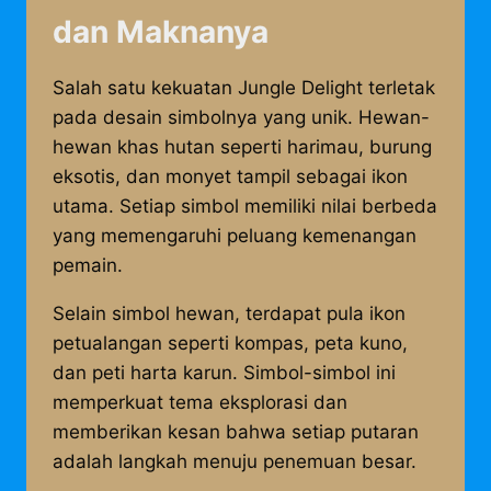
dan Maknanya
Salah satu kekuatan Jungle Delight terletak
pada desain simbolnya yang unik. Hewan-
hewan khas hutan seperti harimau, burung
eksotis, dan monyet tampil sebagai ikon
utama. Setiap simbol memiliki nilai berbeda
yang memengaruhi peluang kemenangan
pemain.
Selain simbol hewan, terdapat pula ikon
petualangan seperti kompas, peta kuno,
dan peti harta karun. Simbol-simbol ini
memperkuat tema eksplorasi dan
memberikan kesan bahwa setiap putaran
adalah langkah menuju penemuan besar.