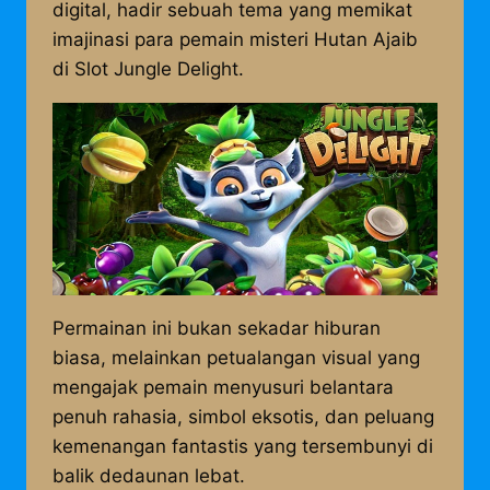
digital, hadir sebuah tema yang memikat
imajinasi para pemain misteri Hutan Ajaib
di Slot Jungle Delight.
Permainan ini bukan sekadar hiburan
biasa, melainkan petualangan visual yang
mengajak pemain menyusuri belantara
penuh rahasia, simbol eksotis, dan peluang
kemenangan fantastis yang tersembunyi di
balik dedaunan lebat.