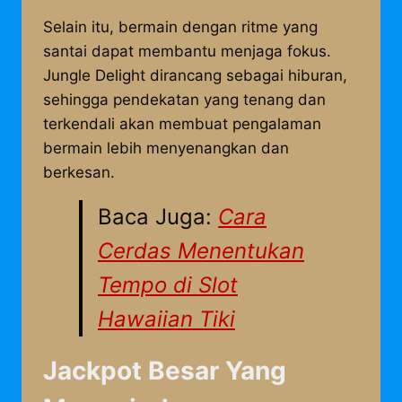
Selain itu, bermain dengan ritme yang
santai dapat membantu menjaga fokus.
Jungle Delight dirancang sebagai hiburan,
sehingga pendekatan yang tenang dan
terkendali akan membuat pengalaman
bermain lebih menyenangkan dan
berkesan.
Baca Juga:
Cara
Cerdas Menentukan
Tempo di Slot
Hawaiian Tiki
Jackpot Besar Yang