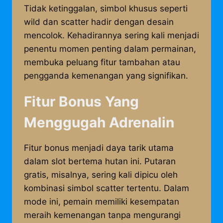
Tidak ketinggalan, simbol khusus seperti
wild dan scatter hadir dengan desain
mencolok. Kehadirannya sering kali menjadi
penentu momen penting dalam permainan,
membuka peluang fitur tambahan atau
pengganda kemenangan yang signifikan.
Fitur Bonus Yang
Menggugah Adrenalin
Fitur bonus menjadi daya tarik utama
dalam slot bertema hutan ini. Putaran
gratis, misalnya, sering kali dipicu oleh
kombinasi simbol scatter tertentu. Dalam
mode ini, pemain memiliki kesempatan
meraih kemenangan tanpa mengurangi