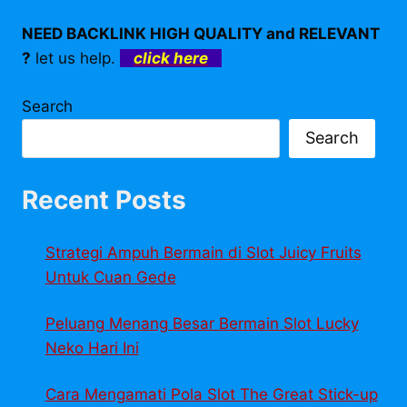
NEED BACKLINK HIGH QUALITY and RELEVANT
?
let us help.
click here
Search
Search
Recent Posts
Strategi Ampuh Bermain di Slot Juicy Fruits
Untuk Cuan Gede
Peluang Menang Besar Bermain Slot Lucky
Neko Hari Ini
Cara Mengamati Pola Slot The Great Stick-up