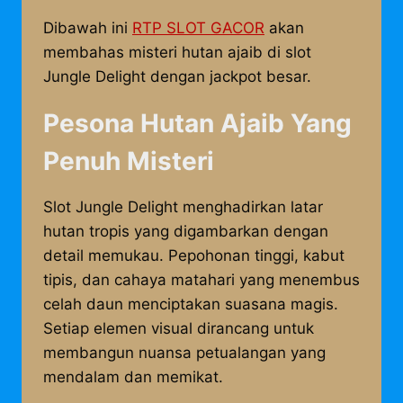
Dibawah ini
RTP SLOT GACOR
akan
membahas misteri hutan ajaib di slot
Jungle Delight dengan jackpot besar.
Pesona Hutan Ajaib Yang
Penuh Misteri
Slot Jungle Delight menghadirkan latar
hutan tropis yang digambarkan dengan
detail memukau. Pepohonan tinggi, kabut
tipis, dan cahaya matahari yang menembus
celah daun menciptakan suasana magis.
Setiap elemen visual dirancang untuk
membangun nuansa petualangan yang
mendalam dan memikat.