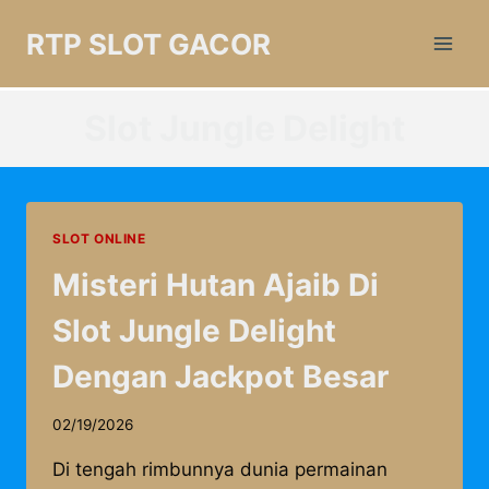
Skip
RTP SLOT GACOR
to
content
Slot Jungle Delight
SLOT ONLINE
Misteri Hutan Ajaib Di
Slot Jungle Delight
Dengan Jackpot Besar
02/19/2026
Di tengah rimbunnya dunia permainan