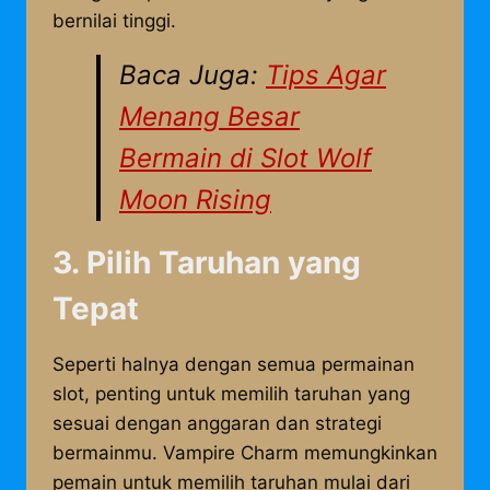
bernilai tinggi.
Baca Juga:
Tips Agar
Menang Besar
Bermain di Slot Wolf
Moon Rising
3. Pilih Taruhan yang
Tepat
Seperti halnya dengan semua permainan
slot, penting untuk memilih taruhan yang
sesuai dengan anggaran dan strategi
bermainmu. Vampire Charm memungkinkan
pemain untuk memilih taruhan mulai dari