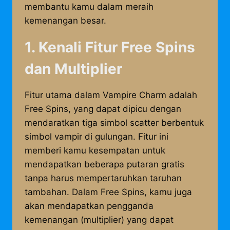
membantu kamu dalam meraih
kemenangan besar.
1. Kenali Fitur Free Spins
dan Multiplier
Fitur utama dalam Vampire Charm adalah
Free Spins, yang dapat dipicu dengan
mendaratkan tiga simbol scatter berbentuk
simbol vampir di gulungan. Fitur ini
memberi kamu kesempatan untuk
mendapatkan beberapa putaran gratis
tanpa harus mempertaruhkan taruhan
tambahan. Dalam Free Spins, kamu juga
akan mendapatkan pengganda
kemenangan (multiplier) yang dapat