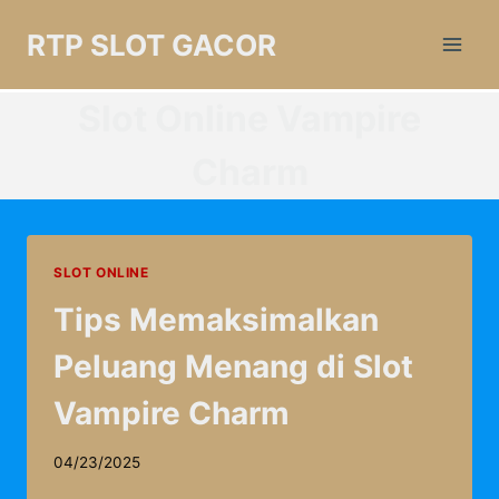
Skip
RTP SLOT GACOR
to
content
Slot Online Vampire
Charm
SLOT ONLINE
Tips Memaksimalkan
Peluang Menang di Slot
Vampire Charm
04/23/2025