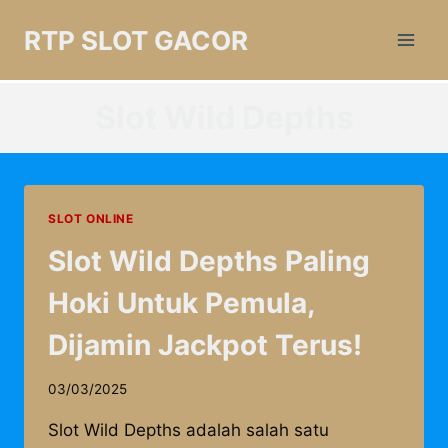
Skip
RTP SLOT GACOR
to
content
Slot Wild Depths
SLOT ONLINE
Slot Wild Depths Paling
Hoki Untuk Pemula,
Dijamin Jackpot Terus!
03/03/2025
Slot Wild Depths adalah salah satu