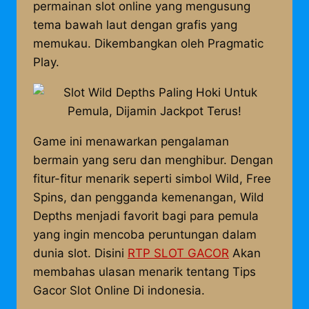
permainan slot online yang mengusung
tema bawah laut dengan grafis yang
memukau. Dikembangkan oleh Pragmatic
Play.
Game ini menawarkan pengalaman
bermain yang seru dan menghibur. Dengan
fitur-fitur menarik seperti simbol Wild, Free
Spins, dan pengganda kemenangan, Wild
Depths menjadi favorit bagi para pemula
yang ingin mencoba peruntungan dalam
dunia slot. Disini
RTP SLOT GACOR
Akan
membahas ulasan menarik tentang Tips
Gacor Slot Online Di indonesia.