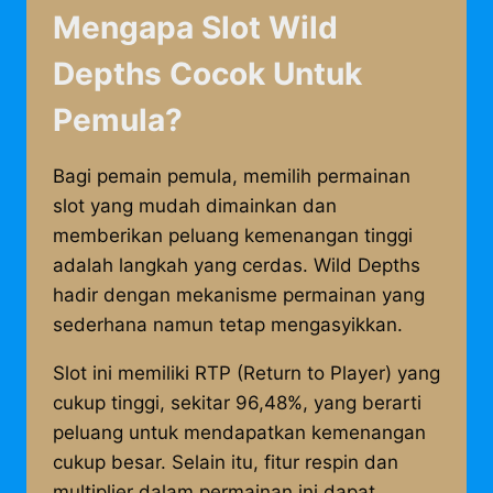
Mengapa Slot Wild
Depths Cocok Untuk
Pemula?
Bagi pemain pemula, memilih permainan
slot yang mudah dimainkan dan
memberikan peluang kemenangan tinggi
adalah langkah yang cerdas. Wild Depths
hadir dengan mekanisme permainan yang
sederhana namun tetap mengasyikkan.
Slot ini memiliki RTP (Return to Player) yang
cukup tinggi, sekitar 96,48%, yang berarti
peluang untuk mendapatkan kemenangan
cukup besar. Selain itu, fitur respin dan
multiplier dalam permainan ini dapat