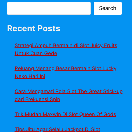
Search
Recent Posts
Strategi Ampuh Bermain di Slot Juicy Fruits
Untuk Cuan Gede
Peluang Menang Besar Bermain Slot Lucky
Neko Hari Ini
Cara Mengamati Pola Slot The Great Stick-up
dari Frekuensi Spin
Trik Mudah Maxwin Di Slot Queen Of Gods
Tips Jitu Agar Selalu Jackpot Di Slot