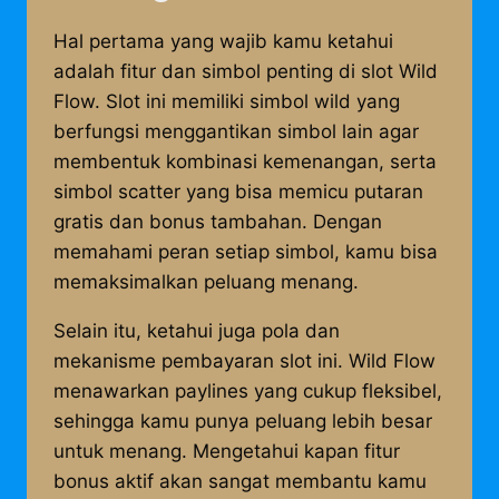
Hal pertama yang wajib kamu ketahui
adalah fitur dan simbol penting di slot Wild
Flow. Slot ini memiliki simbol wild yang
berfungsi menggantikan simbol lain agar
membentuk kombinasi kemenangan, serta
simbol scatter yang bisa memicu putaran
gratis dan bonus tambahan. Dengan
memahami peran setiap simbol, kamu bisa
memaksimalkan peluang menang.
Selain itu, ketahui juga pola dan
mekanisme pembayaran slot ini. Wild Flow
menawarkan paylines yang cukup fleksibel,
sehingga kamu punya peluang lebih besar
untuk menang. Mengetahui kapan fitur
bonus aktif akan sangat membantu kamu