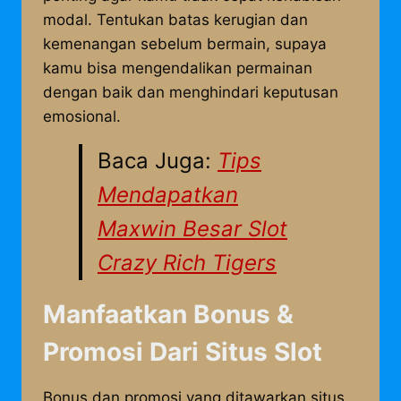
modal. Tentukan batas kerugian dan
kemenangan sebelum bermain, supaya
kamu bisa mengendalikan permainan
dengan baik dan menghindari keputusan
emosional.
Baca Juga:
Tips
Mendapatkan
Maxwin Besar Slot
Crazy Rich Tigers
Manfaatkan Bonus &
Promosi Dari Situs Slot
Bonus dan promosi yang ditawarkan situs