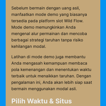
Sebelum bermain dengan uang asli,
manfaatkan mode demo yang biasanya
tersedia pada platform slot Wild Flow.
Mode demo memungkinkan Anda
mengenal alur permainan dan mencoba
berbagai strategi taruhan tanpa risiko
kehilangan modal.
Latihan di mode demo juga membantu
Anda mengasah kemampuan membaca
pola kemenangan dan menentukan waktu
terbaik untuk menaikkan taruhan. Dengan
pengalaman ini, Anda akan lebih siap saat
bermain menggunakan modal asli.
Pilih Waktu & Situs