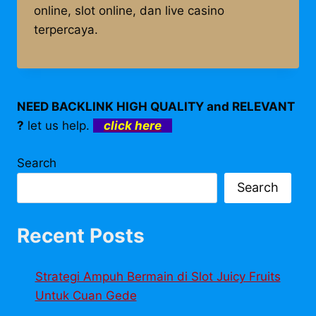
online, slot online, dan live casino
terpercaya.
NEED BACKLINK HIGH QUALITY and RELEVANT
?
let us help.
click here
Search
Search
Recent Posts
Strategi Ampuh Bermain di Slot Juicy Fruits
Untuk Cuan Gede