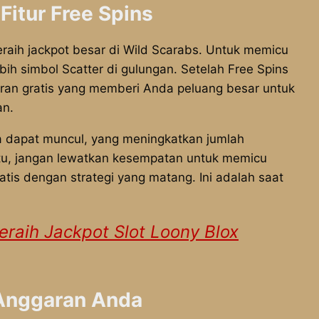
itur Free Spins
eraih jackpot besar di Wild Scarabs. Untuk memicu
ebih simbol Scatter di gulungan. Setelah Free Spins
ran gratis yang memberi Anda peluang besar untuk
an.
a dapat muncul, yang meningkatkan jumlah
itu, jangan lewatkan kesempatan untuk memicu
tis dengan strategi yang matang. Ini adalah saat
Meraih Jackpot Slot Loony Blox
 Anggaran Anda