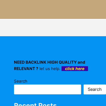
NEED BACKLINK HIGH QUALITY and
RELEVANT ?
let us help.
click here
Search
Search
Recent Posts