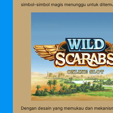
simbol-simbol magis menunggu untuk ditem
Dengan desain yang memukau dan mekanisme