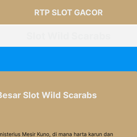
RTP SLOT GACOR
Slot Wild Scarabs
esar Slot Wild Scarabs
sterius Mesir Kuno, di mana harta karun dan