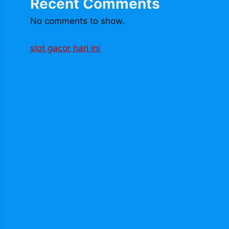
Recent Comments
No comments to show.
slot gacor hari ini