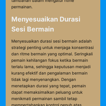
tambahan dalam mengatur ritme
permainan.
Menyesuaikan Durasi
Sesi Bermain
Menyesuaikan durasi sesi bermain adalah
strategi penting untuk menjaga konsentrasi
dan ritme bermain yang optimal. Seringkali
pemain kehilangan fokus ketika bermain
terlalu lama, sehingga keputusan menjadi
kurang efektif dan pengalaman bermain
tidak lagi menyenangkan. Dengan
menetapkan durasi yang tepat, pemain
dapat memaksimalkan peluang untuk
menikmati permainan sambil tetap
mempertahankan kontrol penuh atas