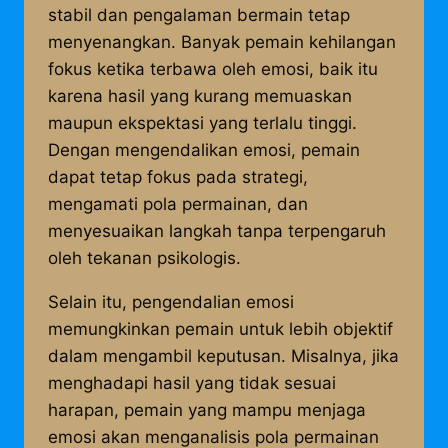
stabil dan pengalaman bermain tetap
menyenangkan. Banyak pemain kehilangan
fokus ketika terbawa oleh emosi, baik itu
karena hasil yang kurang memuaskan
maupun ekspektasi yang terlalu tinggi.
Dengan mengendalikan emosi, pemain
dapat tetap fokus pada strategi,
mengamati pola permainan, dan
menyesuaikan langkah tanpa terpengaruh
oleh tekanan psikologis.
Selain itu, pengendalian emosi
memungkinkan pemain untuk lebih objektif
dalam mengambil keputusan. Misalnya, jika
menghadapi hasil yang tidak sesuai
harapan, pemain yang mampu menjaga
emosi akan menganalisis pola permainan