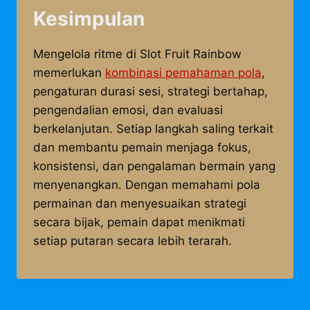
Kesimpulan
Mengelola ritme di Slot Fruit Rainbow
memerlukan
kombinasi pemahaman pola
,
pengaturan durasi sesi, strategi bertahap,
pengendalian emosi, dan evaluasi
berkelanjutan. Setiap langkah saling terkait
dan membantu pemain menjaga fokus,
konsistensi, dan pengalaman bermain yang
menyenangkan. Dengan memahami pola
permainan dan menyesuaikan strategi
secara bijak, pemain dapat menikmati
setiap putaran secara lebih terarah.