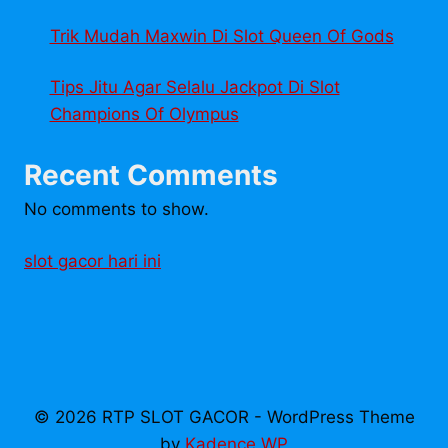
Trik Mudah Maxwin Di Slot Queen Of Gods
Tips Jitu Agar Selalu Jackpot Di Slot
Champions Of Olympus
Recent Comments
No comments to show.
slot gacor hari ini
© 2026 RTP SLOT GACOR - WordPress Theme
by
Kadence WP