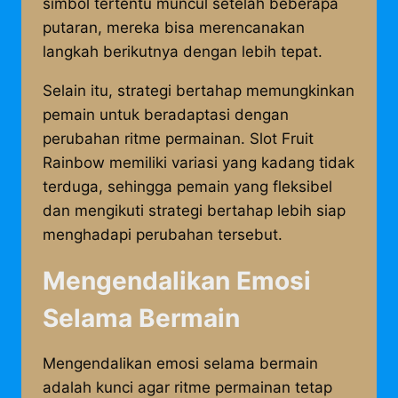
simbol tertentu muncul setelah beberapa
putaran, mereka bisa merencanakan
langkah berikutnya dengan lebih tepat.
Selain itu, strategi bertahap memungkinkan
pemain untuk beradaptasi dengan
perubahan ritme permainan. Slot Fruit
Rainbow memiliki variasi yang kadang tidak
terduga, sehingga pemain yang fleksibel
dan mengikuti strategi bertahap lebih siap
menghadapi perubahan tersebut.
Mengendalikan Emosi
Selama Bermain
Mengendalikan emosi selama bermain
adalah kunci agar ritme permainan tetap