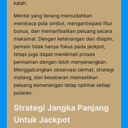
kalah.
Mental yang tenang memudahkan
membaca pola simbol, mengantisipasi fitur
bonus, dan memanfaatkan peluang secara
maksimal. Dengan ketenangan dan disiplin,
pemain tidak hanya fokus pada jackpot,
tetapi juga dapat menikmati proses
permainan dengan lebih menyenangkan.
Menggabungkan observasi cermat, strategi
matang, dan kesabaran memastikan
peluang kemenangan tetap optimal setiap
putaran.
Strategi Jangka Panjang
Untuk Jackpot