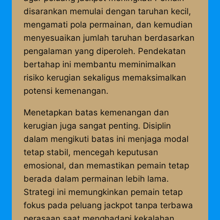
disarankan memulai dengan taruhan kecil,
mengamati pola permainan, dan kemudian
menyesuaikan jumlah taruhan berdasarkan
pengalaman yang diperoleh. Pendekatan
bertahap ini membantu meminimalkan
risiko kerugian sekaligus memaksimalkan
potensi kemenangan.
Menetapkan batas kemenangan dan
kerugian juga sangat penting. Disiplin
dalam mengikuti batas ini menjaga modal
tetap stabil, mencegah keputusan
emosional, dan memastikan pemain tetap
berada dalam permainan lebih lama.
Strategi ini memungkinkan pemain tetap
fokus pada peluang jackpot tanpa terbawa
perasaan saat menghadapi kekalahan