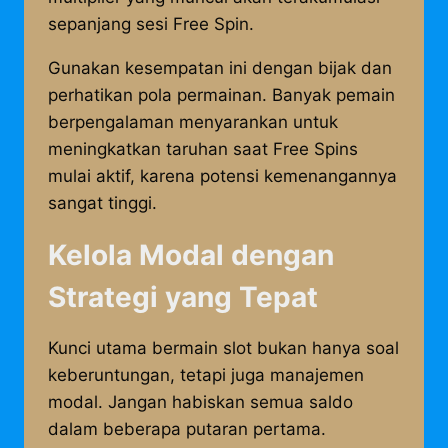
sepanjang sesi Free Spin.
Gunakan kesempatan ini dengan bijak dan
perhatikan pola permainan. Banyak pemain
berpengalaman menyarankan untuk
meningkatkan taruhan saat Free Spins
mulai aktif, karena potensi kemenangannya
sangat tinggi.
Kelola Modal dengan
Strategi yang Tepat
Kunci utama bermain slot bukan hanya soal
keberuntungan, tetapi juga manajemen
modal. Jangan habiskan semua saldo
dalam beberapa putaran pertama.