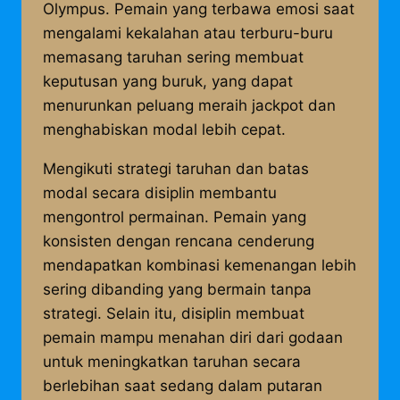
Olympus. Pemain yang terbawa emosi saat
mengalami kekalahan atau terburu-buru
memasang taruhan sering membuat
keputusan yang buruk, yang dapat
menurunkan peluang meraih jackpot dan
menghabiskan modal lebih cepat.
Mengikuti strategi taruhan dan batas
modal secara disiplin membantu
mengontrol permainan. Pemain yang
konsisten dengan rencana cenderung
mendapatkan kombinasi kemenangan lebih
sering dibanding yang bermain tanpa
strategi. Selain itu, disiplin membuat
pemain mampu menahan diri dari godaan
untuk meningkatkan taruhan secara
berlebihan saat sedang dalam putaran