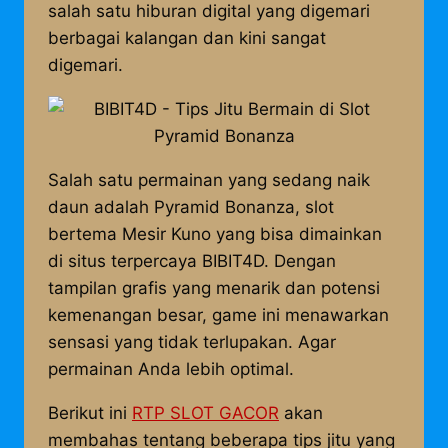
salah satu hiburan digital yang digemari
berbagai kalangan dan kini sangat
digemari.
Salah satu permainan yang sedang naik
daun adalah Pyramid Bonanza, slot
bertema Mesir Kuno yang bisa dimainkan
di situs terpercaya BIBIT4D. Dengan
tampilan grafis yang menarik dan potensi
kemenangan besar, game ini menawarkan
sensasi yang tidak terlupakan. Agar
permainan Anda lebih optimal.
Berikut ini
RTP SLOT GACOR
akan
membahas tentang beberapa tips jitu yang