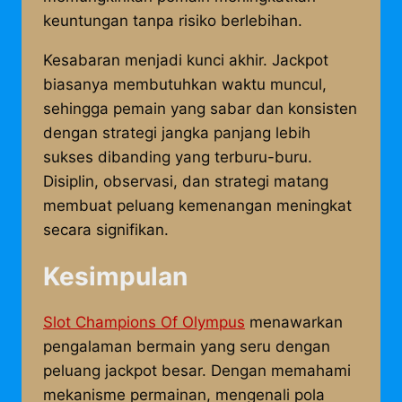
keuntungan tanpa risiko berlebihan.
Kesabaran menjadi kunci akhir. Jackpot
biasanya membutuhkan waktu muncul,
sehingga pemain yang sabar dan konsisten
dengan strategi jangka panjang lebih
sukses dibanding yang terburu-buru.
Disiplin, observasi, dan strategi matang
membuat peluang kemenangan meningkat
secara signifikan.
Kesimpulan
Slot Champions Of Olympus
menawarkan
pengalaman bermain yang seru dengan
peluang jackpot besar. Dengan memahami
mekanisme permainan, mengenali pola