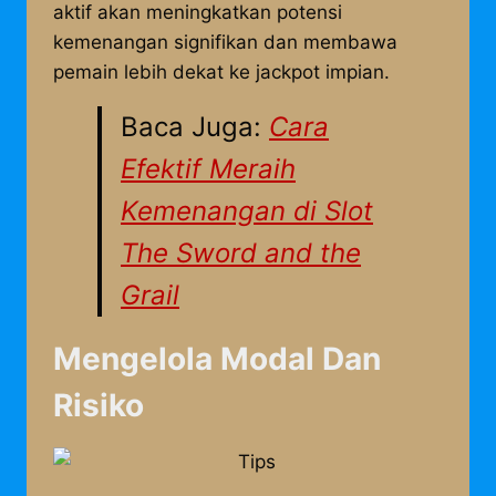
aktif akan meningkatkan potensi
kemenangan signifikan dan membawa
pemain lebih dekat ke jackpot impian.
Baca Juga:
Cara
Efektif Meraih
Kemenangan di Slot
The Sword and the
Grail
Mengelola Modal Dan
Risiko