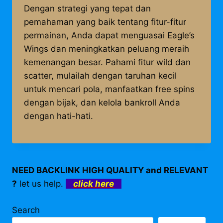
Dengan strategi yang tepat dan
pemahaman yang baik tentang fitur-fitur
permainan, Anda dapat menguasai Eagle’s
Wings dan meningkatkan peluang meraih
kemenangan besar. Pahami fitur wild dan
scatter, mulailah dengan taruhan kecil
untuk mencari pola, manfaatkan free spins
dengan bijak, dan kelola bankroll Anda
dengan hati-hati.
NEED BACKLINK HIGH QUALITY and RELEVANT
?
let us help.
click here
Search