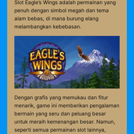
Slot Eagle’s Wings adalah permainan yang
penuh dengan simbol megah dan tema
alam bebas, di mana burung elang
melambangkan kebebasan.
Dengan grafis yang memukau dan fitur
menarik, game ini memberikan pengalaman
bermain yang seru dan peluang besar
untuk meraih kemenangan besar. Namun,
seperti semua permainan slot lainnya,