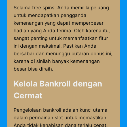
Selama free spins, Anda memiliki peluang
untuk mendapatkan pengganda
kemenangan yang dapat memperbesar
hadiah yang Anda terima. Oleh karena itu,
sangat penting untuk memanfaatkan fitur
ini dengan maksimal. Pastikan Anda
bersabar dan menunggu putaran bonus ini,
karena di sinilah banyak kemenangan
besar bisa diraih.
Kelola Bankroll dengan
Cermat
Pengelolaan bankroll adalah kunci utama
dalam permainan slot untuk memastikan
Anda tidak kehabisan dana terlalu cepat.