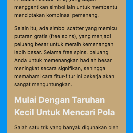
menggantikan simbol lain untuk membantu
menciptakan kombinasi pemenang.
Selain itu, ada simbol scatter yang memicu
putaran gratis (free spins), yang menjadi
peluang besar untuk meraih kemenangan
lebih besar. Selama free spins, peluang
Anda untuk memenangkan hadiah besar
meningkat secara signifikan, sehingga
memahami cara fitur-fitur ini bekerja akan
sangat menguntungkan.
Mulai Dengan Taruhan
Kecil Untuk Mencari Pola
Salah satu trik yang banyak digunakan oleh