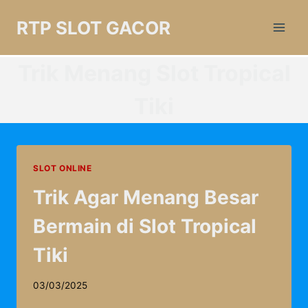
Skip
RTP SLOT GACOR
to
content
Trik Menang Slot Tropical
Tiki
SLOT ONLINE
Trik Agar Menang Besar
Bermain di Slot Tropical
Tiki
03/03/2025