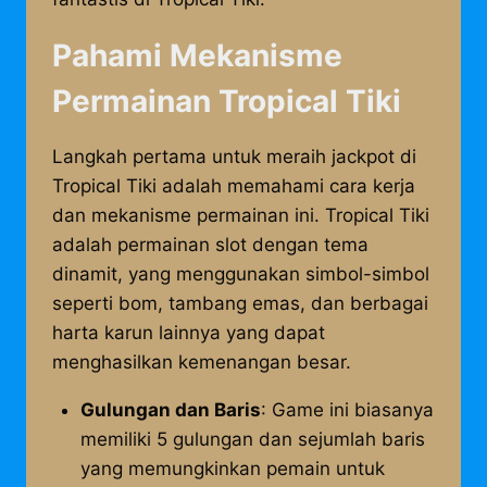
Pahami Mekanisme
Permainan Tropical Tiki
Langkah pertama untuk meraih jackpot di
Tropical Tiki adalah memahami cara kerja
dan mekanisme permainan ini. Tropical Tiki
adalah permainan slot dengan tema
dinamit, yang menggunakan simbol-simbol
seperti bom, tambang emas, dan berbagai
harta karun lainnya yang dapat
menghasilkan kemenangan besar.
Gulungan dan Baris
: Game ini biasanya
memiliki 5 gulungan dan sejumlah baris
yang memungkinkan pemain untuk