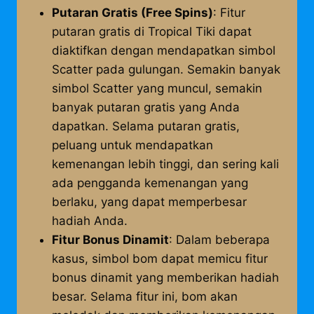
Putaran Gratis (Free Spins)
: Fitur
putaran gratis di Tropical Tiki dapat
diaktifkan dengan mendapatkan simbol
Scatter pada gulungan. Semakin banyak
simbol Scatter yang muncul, semakin
banyak putaran gratis yang Anda
dapatkan. Selama putaran gratis,
peluang untuk mendapatkan
kemenangan lebih tinggi, dan sering kali
ada pengganda kemenangan yang
berlaku, yang dapat memperbesar
hadiah Anda.
Fitur Bonus Dinamit
: Dalam beberapa
kasus, simbol bom dapat memicu fitur
bonus dinamit yang memberikan hadiah
besar. Selama fitur ini, bom akan