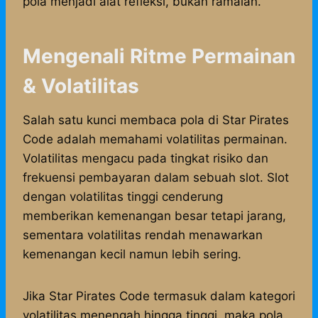
pola menjadi alat refleksi, bukan ramalan.
Mengenali Ritme Permainan
& Volatilitas
Salah satu kunci membaca pola di Star Pirates
Code adalah memahami volatilitas permainan.
Volatilitas mengacu pada tingkat risiko dan
frekuensi pembayaran dalam sebuah slot. Slot
dengan volatilitas tinggi cenderung
memberikan kemenangan besar tetapi jarang,
sementara volatilitas rendah menawarkan
kemenangan kecil namun lebih sering.
Jika Star Pirates Code termasuk dalam kategori
volatilitas menengah hingga tinggi, maka pola