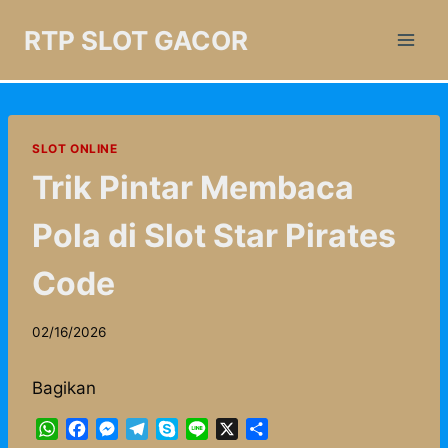
Skip
RTP SLOT GACOR
to
content
SLOT ONLINE
Trik Pintar Membaca
Pola di Slot Star Pirates
Code
02/16/2026
Bagikan
W
F
M
T
S
L
X
S