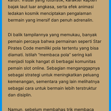
karun. Visual yang futuristik, karakter kapten
bajak laut luar angkasa, serta efek animasi
ledakan kosmik menciptakan pengalaman
bermain yang imersif dan penuh adrenalin.
Di balik tampilannya yang memukau, banyak
pemain percaya bahwa permainan seperti Star
Pirates Code memiliki pola tertentu yang bisa
diamati. Istilah “membaca pola” sering kali
menjadi topik hangat di berbagai komunitas
pemain slot online. Sebagian menganggapnya
sebagai strategi untuk meningkatkan peluang
kemenangan, sementara yang lain melihatnya
sebagai cara untuk bermain lebih terstruktur
dan disiplin.
Namun, sebelum membahas trik membaca