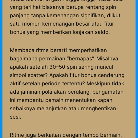
yang terlihat biasanya berupa rentang spin
panjang tanpa kemenangan signifikan, diikuti
satu momen kemenangan besar atau fitur
bonus yang memberikan lonjakan saldo.
Membaca ritme berarti memperhatikan
bagaimana permainan “bernapas”. Misalnya,
apakah setelah 30–50 spin sering muncul
simbol scatter? Apakah fitur bonus cenderung
aktif setelah periode tertentu? Meskipun tidak
ada jaminan pola akan berulang, pengamatan
ini membantu pemain menentukan kapan
sebaiknya melanjutkan atau menghentikan
sesi.
Ritme juga berkaitan dengan tempo bermain.