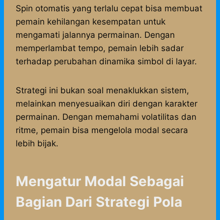
Spin otomatis yang terlalu cepat bisa membuat
pemain kehilangan kesempatan untuk
mengamati jalannya permainan. Dengan
memperlambat tempo, pemain lebih sadar
terhadap perubahan dinamika simbol di layar.
Strategi ini bukan soal menaklukkan sistem,
melainkan menyesuaikan diri dengan karakter
permainan. Dengan memahami volatilitas dan
ritme, pemain bisa mengelola modal secara
lebih bijak.
Mengatur Modal Sebagai
Bagian Dari Strategi Pola