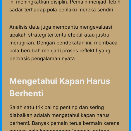
ini meningkatkan disiplin. Pemain menjadi lebih
sadar terhadap pola perilaku mereka sendiri.
Analisis data juga membantu mengevaluasi
apakah strategi tertentu efektif atau justru
merugikan. Dengan pendekatan ini, membaca
pola berubah menjadi proses reflektif yang
berbasis pengalaman nyata.
Mengetahui Kapan Harus
Berhenti
Salah satu trik paling penting dan sering
diabaikan adalah mengetahui kapan harus
berhenti. Banyak pemain terus bermain karena