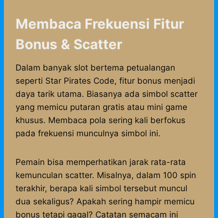
Membaca Frekuensi Fitur
Bonus & Scatter
Dalam banyak slot bertema petualangan
seperti Star Pirates Code, fitur bonus menjadi
daya tarik utama. Biasanya ada simbol scatter
yang memicu putaran gratis atau mini game
khusus. Membaca pola sering kali berfokus
pada frekuensi munculnya simbol ini.
Pemain bisa memperhatikan jarak rata-rata
kemunculan scatter. Misalnya, dalam 100 spin
terakhir, berapa kali simbol tersebut muncul
dua sekaligus? Apakah sering hampir memicu
bonus tetapi gagal? Catatan semacam ini