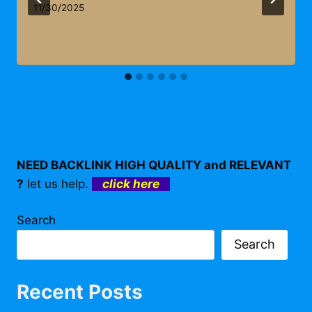
11/30/2025
NEED BACKLINK HIGH QUALITY and RELEVANT
?
let us help.
click here
Search
Search
Recent Posts