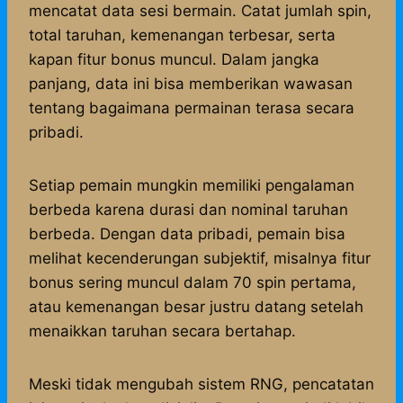
mencatat data sesi bermain. Catat jumlah spin,
total taruhan, kemenangan terbesar, serta
kapan fitur bonus muncul. Dalam jangka
panjang, data ini bisa memberikan wawasan
tentang bagaimana permainan terasa secara
pribadi.
Setiap pemain mungkin memiliki pengalaman
berbeda karena durasi dan nominal taruhan
berbeda. Dengan data pribadi, pemain bisa
melihat kecenderungan subjektif, misalnya fitur
bonus sering muncul dalam 70 spin pertama,
atau kemenangan besar justru datang setelah
menaikkan taruhan secara bertahap.
Meski tidak mengubah sistem RNG, pencatatan