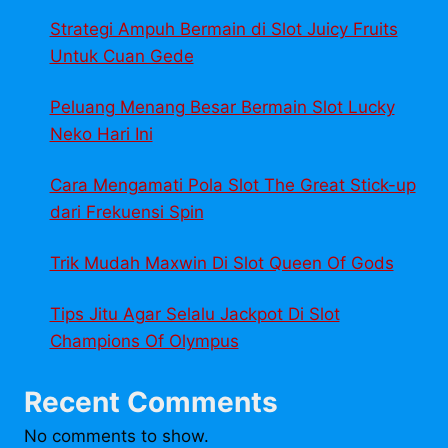
Strategi Ampuh Bermain di Slot Juicy Fruits
Untuk Cuan Gede
Peluang Menang Besar Bermain Slot Lucky
Neko Hari Ini
Cara Mengamati Pola Slot The Great Stick-up
dari Frekuensi Spin
Trik Mudah Maxwin Di Slot Queen Of Gods
Tips Jitu Agar Selalu Jackpot Di Slot
Champions Of Olympus
Recent Comments
No comments to show.