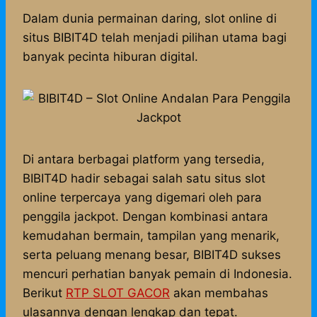
h
a
e
e
k
i
h
a
c
s
l
y
n
a
Dalam dunia permainan daring, slot online di
t
e
s
e
p
e
r
situs BIBIT4D telah menjadi pilihan utama bagi
s
b
e
g
e
e
banyak pecinta hiburan digital.
A
o
n
r
p
o
g
a
p
k
e
m
r
Di antara berbagai platform yang tersedia,
BIBIT4D hadir sebagai salah satu situs slot
online terpercaya yang digemari oleh para
penggila jackpot. Dengan kombinasi antara
kemudahan bermain, tampilan yang menarik,
serta peluang menang besar, BIBIT4D sukses
mencuri perhatian banyak pemain di Indonesia.
Berikut
RTP SLOT GACOR
akan membahas
ulasannya dengan lengkap dan tepat.