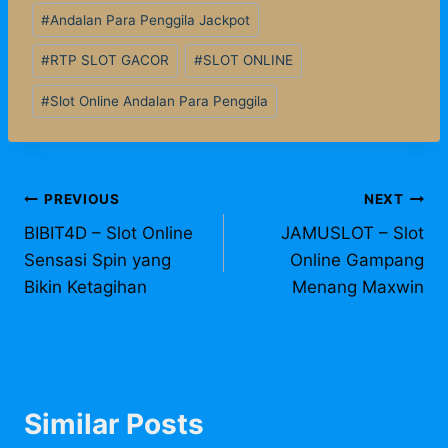
Post
#
Andalan Para Penggila Jackpot
Tags:
#
RTP SLOT GACOR
#
SLOT ONLINE
#
Slot Online Andalan Para Penggila
Post
PREVIOUS
NEXT
BIBIT4D – Slot Online
JAMUSLOT – Slot
navigation
Sensasi Spin yang
Online Gampang
Bikin Ketagihan
Menang Maxwin
Similar Posts