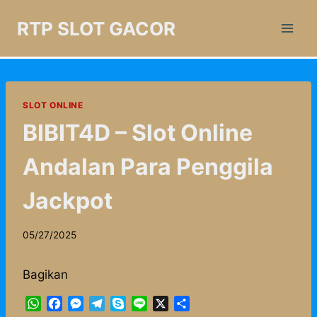
Skip
RTP SLOT GACOR
to
content
SLOT ONLINE
BIBIT4D – Slot Online
Andalan Para Penggila
Jackpot
05/27/2025
Bagikan
W
F
M
T
S
L
X
S