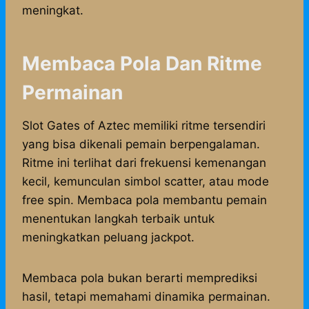
meningkat.
Membaca Pola Dan Ritme
Permainan
Slot Gates of Aztec memiliki ritme tersendiri
yang bisa dikenali pemain berpengalaman.
Ritme ini terlihat dari frekuensi kemenangan
kecil, kemunculan simbol scatter, atau mode
free spin. Membaca pola membantu pemain
menentukan langkah terbaik untuk
meningkatkan peluang jackpot.
Membaca pola bukan berarti memprediksi
hasil, tetapi memahami dinamika permainan.