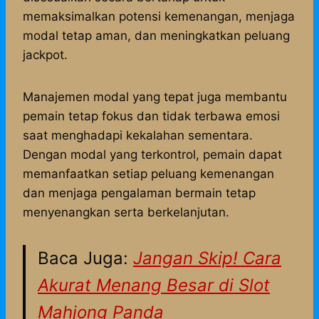
memaksimalkan potensi kemenangan, menjaga
modal tetap aman, dan meningkatkan peluang
jackpot.
Manajemen modal yang tepat juga membantu
pemain tetap fokus dan tidak terbawa emosi
saat menghadapi kekalahan sementara.
Dengan modal yang terkontrol, pemain dapat
memanfaatkan setiap peluang kemenangan
dan menjaga pengalaman bermain tetap
menyenangkan serta berkelanjutan.
Baca Juga:
Jangan Skip! Cara
Akurat Menang Besar di Slot
Mahjong Panda