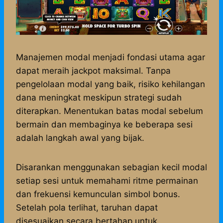
Manajemen modal menjadi fondasi utama agar
dapat meraih jackpot maksimal. Tanpa
pengelolaan modal yang baik, risiko kehilangan
dana meningkat meskipun strategi sudah
diterapkan. Menentukan batas modal sebelum
bermain dan membaginya ke beberapa sesi
adalah langkah awal yang bijak.
Disarankan menggunakan sebagian kecil modal
setiap sesi untuk memahami ritme permainan
dan frekuensi kemunculan simbol bonus.
Setelah pola terlihat, taruhan dapat
disesuaikan secara bertahap untuk