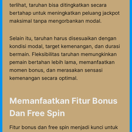
terlihat, taruhan bisa ditingkatkan secara
bertahap untuk meningkatkan peluang jackpot
maksimal tanpa mengorbankan modal.
Selain itu, taruhan harus disesuaikan dengan
kondisi modal, target kemenangan, dan durasi
bermain. Fleksibilitas taruhan memungkinkan
pemain bertahan lebih lama, memanfaatkan
momen bonus, dan merasakan sensasi
kemenangan secara optimal.
Memanfaatkan Fitur Bonus
Dan Free Spin
Fitur bonus dan free spin menjadi kunci untuk