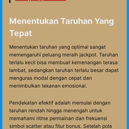
Menentukan Taruhan Yang
Tepat
Menentukan taruhan yang optimal sangat
memengaruhi peluang meraih jackpot. Taruhan
terlalu kecil bisa membuat kemenangan terasa
lambat, sedangkan taruhan terlalu besar dapat
menguras modal dengan cepat dan
menimbulkan tekanan emosional.
Pendekatan efektif adalah memulai dengan
taruhan rendah hingga menengah untuk
memahami ritme permainan dan frekuensi
simbol scatter atau fitur bonus. Setelah pola