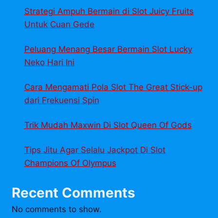
Strategi Ampuh Bermain di Slot Juicy Fruits
Untuk Cuan Gede
Peluang Menang Besar Bermain Slot Lucky
Neko Hari Ini
Cara Mengamati Pola Slot The Great Stick-up
dari Frekuensi Spin
Trik Mudah Maxwin Di Slot Queen Of Gods
Tips Jitu Agar Selalu Jackpot Di Slot
Champions Of Olympus
Recent Comments
No comments to show.