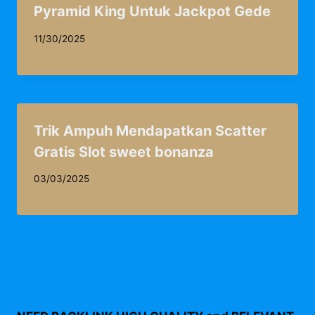
Pyramid King Untuk Jackpot Gede
11/30/2025
Trik Ampuh Mendapatkan Scatter
Gratis Slot sweet bonanza
03/03/2025