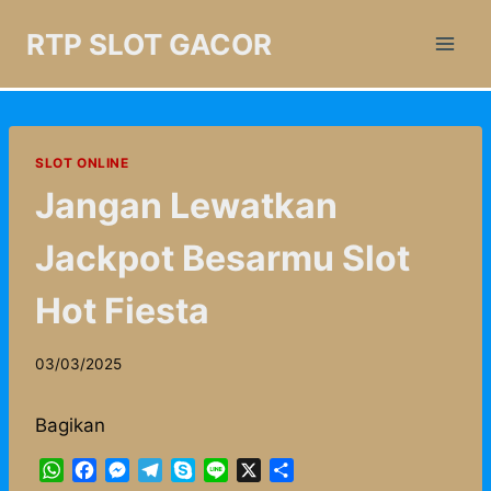
Skip
RTP SLOT GACOR
to
content
SLOT ONLINE
Jangan Lewatkan
Jackpot Besarmu Slot
Hot Fiesta
03/03/2025
Bagikan
W
F
M
T
S
L
X
S