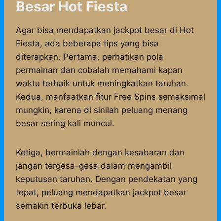
Besar Hot Fiesta
Agar bisa mendapatkan jackpot besar di Hot
Fiesta, ada beberapa tips yang bisa
diterapkan. Pertama, perhatikan pola
permainan dan cobalah memahami kapan
waktu terbaik untuk meningkatkan taruhan.
Kedua, manfaatkan fitur Free Spins semaksimal
mungkin, karena di sinilah peluang menang
besar sering kali muncul.
Ketiga, bermainlah dengan kesabaran dan
jangan tergesa-gesa dalam mengambil
keputusan taruhan. Dengan pendekatan yang
tepat, peluang mendapatkan jackpot besar
semakin terbuka lebar.