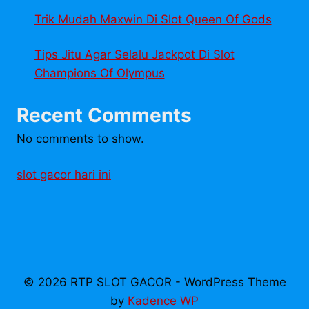
Trik Mudah Maxwin Di Slot Queen Of Gods
Tips Jitu Agar Selalu Jackpot Di Slot
Champions Of Olympus
Recent Comments
No comments to show.
slot gacor hari ini
© 2026 RTP SLOT GACOR - WordPress Theme
by
Kadence WP