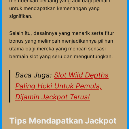
memberikan peluang yang adil bagi pemain
untuk mendapatkan kemenangan yang
signifikan.
Selain itu, desainnya yang menarik serta fitur
bonus yang melimpah menjadikannya pilihan
utama bagi mereka yang mencari sensasi
bermain slot yang seru dan menguntungkan.
Baca Juga:
Slot Wild Depths
Paling Hoki Untuk Pemula,
Dijamin Jackpot Terus!
Tips Mendapatkan Jackpot