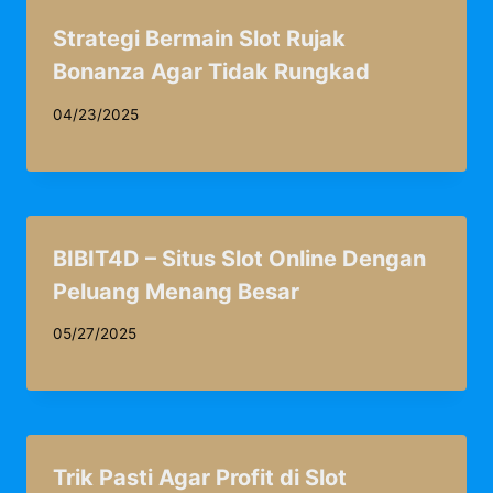
Strategi Bermain Slot Rujak
Bonanza Agar Tidak Rungkad
04/23/2025
BIBIT4D – Situs Slot Online Dengan
Peluang Menang Besar
05/27/2025
Trik Pasti Agar Profit di Slot