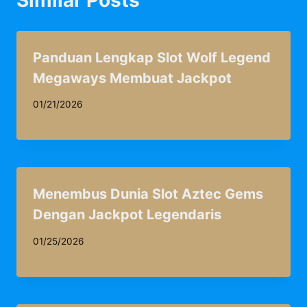
Panduan Lengkap Slot Wolf Legend
Megaways Membuat Jackpot
01/21/2026
Menembus Dunia Slot Aztec Gems
Dengan Jackpot Legendaris
01/25/2026