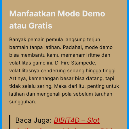
Manfaatkan Mode Demo
atau Gratis
Banyak pemain pemula langsung terjun
bermain tanpa latihan. Padahal, mode demo
bisa membantu kamu memahami ritme dan
volatilitas game ini. Di Fire Stampede,
volatilitasnya cenderung sedang hingga tinggi.
Artinya, kemenangan besar bisa datang, tapi
tidak selalu sering. Maka dari itu, penting untuk
latihan dan mengenali pola sebelum taruhan
sungguhan.
Baca Juga:
BIBIT4D – Slot