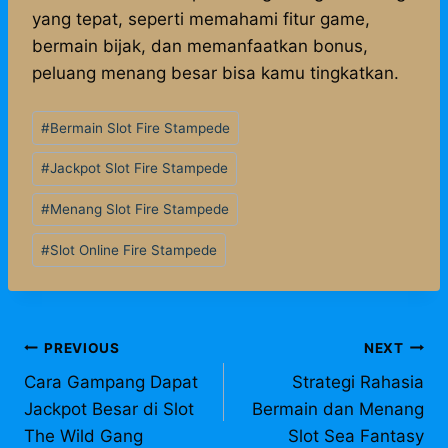
yang tepat, seperti memahami fitur game,
bermain bijak, dan memanfaatkan bonus,
peluang menang besar bisa kamu tingkatkan.
Post
#
Bermain Slot Fire Stampede
Tags:
#
Jackpot Slot Fire Stampede
#
Menang Slot Fire Stampede
#
Slot Online Fire Stampede
Post
PREVIOUS
NEXT
Cara Gampang Dapat
Strategi Rahasia
navigation
Jackpot Besar di Slot
Bermain dan Menang
The Wild Gang
Slot Sea Fantasy