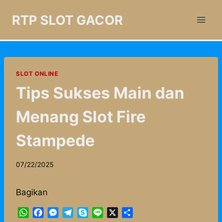
Skip
RTP SLOT GACOR
to
content
SLOT ONLINE
Tips Sukses Main dan
Menang Slot Fire
Stampede
07/22/2025
Bagikan
W
F
M
T
S
L
X
S