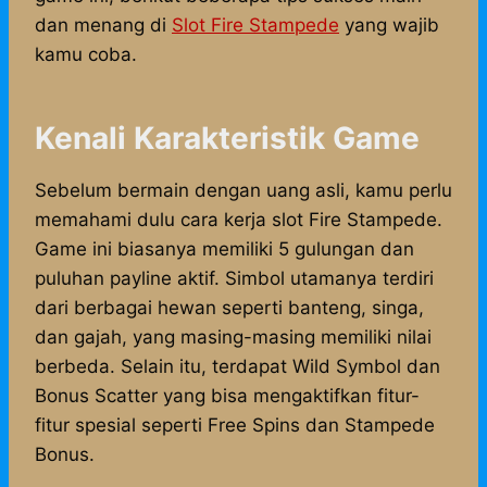
dan menang di
Slot Fire Stampede
yang wajib
kamu coba.
Kenali Karakteristik Game
Sebelum bermain dengan uang asli, kamu perlu
memahami dulu cara kerja slot Fire Stampede.
Game ini biasanya memiliki 5 gulungan dan
puluhan payline aktif. Simbol utamanya terdiri
dari berbagai hewan seperti banteng, singa,
dan gajah, yang masing-masing memiliki nilai
berbeda. Selain itu, terdapat Wild Symbol dan
Bonus Scatter yang bisa mengaktifkan fitur-
fitur spesial seperti Free Spins dan Stampede
Bonus.