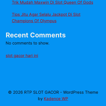
Trik Mudah Maxwin Di Slot Queen Of Gods
Tips Jitu Agar Selalu Jackpot Di Slot
Champions Of Olympus
Recent Comments
No comments to show.
slot gacor hari ini
© 2026 RTP SLOT GACOR - WordPress Theme
by
Kadence WP