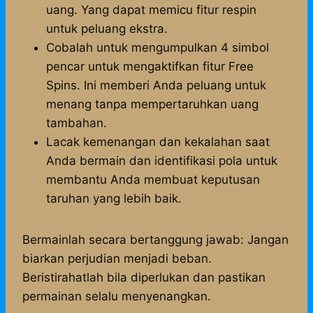
uang. Yang dapat memicu fitur respin
untuk peluang ekstra.
Cobalah untuk mengumpulkan 4 simbol
pencar untuk mengaktifkan fitur Free
Spins. Ini memberi Anda peluang untuk
menang tanpa mempertaruhkan uang
tambahan.
Lacak kemenangan dan kekalahan saat
Anda bermain dan identifikasi pola untuk
membantu Anda membuat keputusan
taruhan yang lebih baik.
Bermainlah secara bertanggung jawab: Jangan
biarkan perjudian menjadi beban.
Beristirahatlah bila diperlukan dan pastikan
permainan selalu menyenangkan.