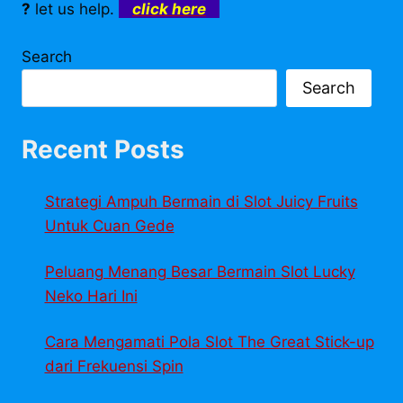
?
let us help.
click here
Search
Search
Recent Posts
Strategi Ampuh Bermain di Slot Juicy Fruits
Untuk Cuan Gede
Peluang Menang Besar Bermain Slot Lucky
Neko Hari Ini
Cara Mengamati Pola Slot The Great Stick-up
dari Frekuensi Spin