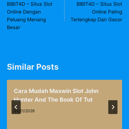
BIBIT4D – Situs Slot
BIBIT4D – Situs Slot
navigation
Online Dengan
Online Paling
Peluang Menang
Terlengkap Dan Gacor
Besar
Similar Posts
Cara Mudah Maxwin Slot John
Hunter And The Book Of Tut
01/21/2026