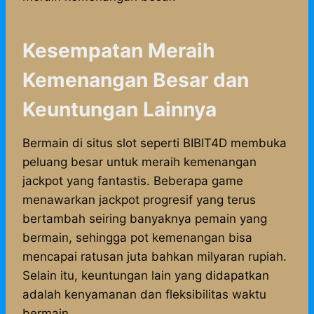
Kesempatan Meraih
Kemenangan Besar dan
Keuntungan Lainnya
Bermain di situs slot seperti BIBIT4D membuka
peluang besar untuk meraih kemenangan
jackpot yang fantastis. Beberapa game
menawarkan jackpot progresif yang terus
bertambah seiring banyaknya pemain yang
bermain, sehingga pot kemenangan bisa
mencapai ratusan juta bahkan milyaran rupiah.
Selain itu, keuntungan lain yang didapatkan
adalah kenyamanan dan fleksibilitas waktu
bermain.