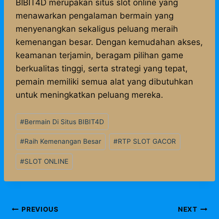
BIBIT4D merupakan situs slot online yang
menawarkan pengalaman bermain yang
menyenangkan sekaligus peluang meraih
kemenangan besar. Dengan kemudahan akses,
keamanan terjamin, beragam pilihan game
berkualitas tinggi, serta strategi yang tepat,
pemain memiliki semua alat yang dibutuhkan
untuk meningkatkan peluang mereka.
Post
#
Bermain Di Situs BIBIT4D
Tags:
#
Raih Kemenangan Besar
#
RTP SLOT GACOR
#
SLOT ONLINE
Post
PREVIOUS
NEXT