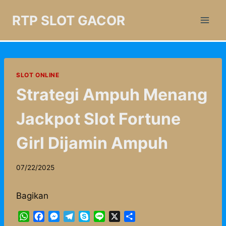
Skip
RTP SLOT GACOR
to
content
SLOT ONLINE
Strategi Ampuh Menang
Jackpot Slot Fortune
Girl Dijamin Ampuh
07/22/2025
Bagikan
W
F
M
T
S
L
X
S