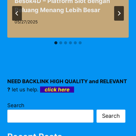
Besok4D – Platform Slot dengan
Peluang Menang Lebih Besar
05/27/2025
NEED BACKLINK HIGH QUALITY and RELEVANT
?
let us help.
click here
Search
Search