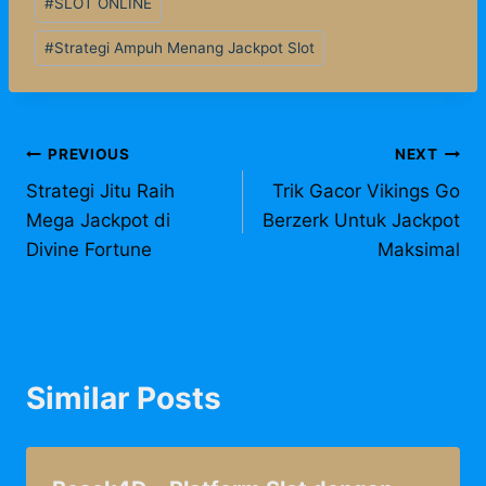
#
SLOT ONLINE
#
Strategi Ampuh Menang Jackpot Slot
Post
PREVIOUS
NEXT
Strategi Jitu Raih
Trik Gacor Vikings Go
navigation
Mega Jackpot di
Berzerk Untuk Jackpot
Divine Fortune
Maksimal
Similar Posts