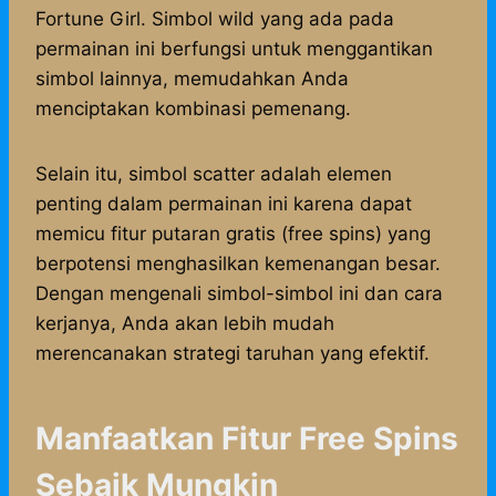
Fortune Girl. Simbol wild yang ada pada
permainan ini berfungsi untuk menggantikan
simbol lainnya, memudahkan Anda
menciptakan kombinasi pemenang.
Selain itu, simbol scatter adalah elemen
penting dalam permainan ini karena dapat
memicu fitur putaran gratis (free spins) yang
berpotensi menghasilkan kemenangan besar.
Dengan mengenali simbol-simbol ini dan cara
kerjanya, Anda akan lebih mudah
merencanakan strategi taruhan yang efektif.
Manfaatkan Fitur Free Spins
Sebaik Mungkin