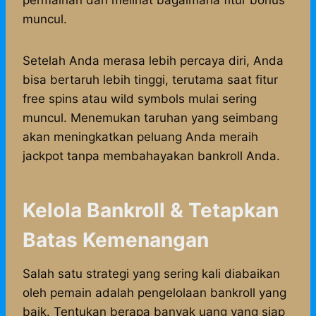
permainan dan melihat bagaimana fitur bonus
muncul.
Setelah Anda merasa lebih percaya diri, Anda
bisa bertaruh lebih tinggi, terutama saat fitur
free spins atau wild symbols mulai sering
muncul. Menemukan taruhan yang seimbang
akan meningkatkan peluang Anda meraih
jackpot tanpa membahayakan bankroll Anda.
Kelola Bankroll & Tetapkan
Batas Kemenangan
Salah satu strategi yang sering kali diabaikan
oleh pemain adalah pengelolaan bankroll yang
baik. Tentukan berapa banyak uang yang siap