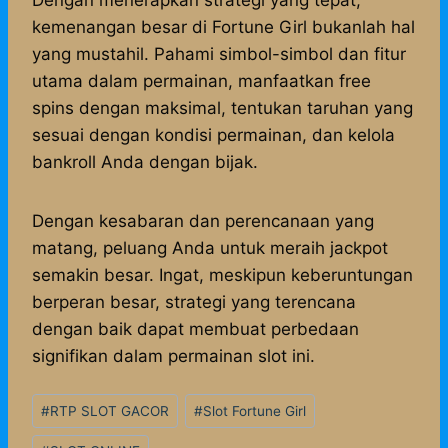
Dengan menerapkan strategi yang tepat,
kemenangan besar di Fortune Girl bukanlah hal
yang mustahil. Pahami simbol-simbol dan fitur
utama dalam permainan, manfaatkan free
spins dengan maksimal, tentukan taruhan yang
sesuai dengan kondisi permainan, dan kelola
bankroll Anda dengan bijak.
Dengan kesabaran dan perencanaan yang
matang, peluang Anda untuk meraih jackpot
semakin besar. Ingat, meskipun keberuntungan
berperan besar, strategi yang terencana
dengan baik dapat membuat perbedaan
signifikan dalam permainan slot ini.
Post
#
RTP SLOT GACOR
#
Slot Fortune Girl
Tags: