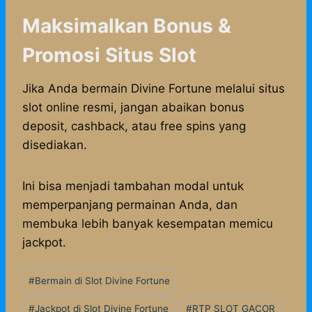
Maksimalkan Bonus &
Promosi Situs Slot
Jika Anda bermain Divine Fortune melalui situs
slot online resmi, jangan abaikan bonus
deposit, cashback, atau free spins yang
disediakan.
Ini bisa menjadi tambahan modal untuk
memperpanjang permainan Anda, dan
membuka lebih banyak kesempatan memicu
jackpot.
Post
#
Bermain di Slot Divine Fortune
Tags:
#
Jackpot di Slot Divine Fortune
#
RTP SLOT GACOR