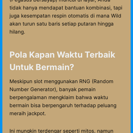
tidak hanya mendapat bantuan kombinasi, tapi
juga kesempatan respin otomatis di mana Wild
akan turun satu baris setiap putaran hingga
hilang.
Pola Kapan Waktu Terbaik
Untuk Bermain?
Meskipun slot menggunakan RNG (Random
Number Generator), banyak pemain
berpengalaman mengklaim bahwa waktu
bermain bisa berpengaruh terhadap peluang
meraih jackpot.
Ini mungkin terdengar seperti mitos, namun