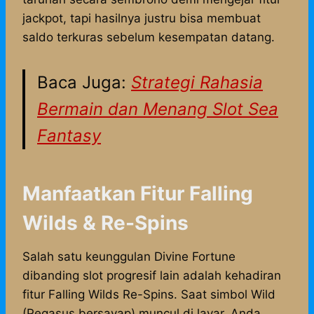
jackpot, tapi hasilnya justru bisa membuat
saldo terkuras sebelum kesempatan datang.
Baca Juga:
Strategi Rahasia
Bermain dan Menang Slot Sea
Fantasy
Manfaatkan Fitur Falling
Wilds & Re-Spins
Salah satu keunggulan Divine Fortune
dibanding slot progresif lain adalah kehadiran
fitur Falling Wilds Re-Spins. Saat simbol Wild
(Pegasus bersayap) muncul di layar, Anda