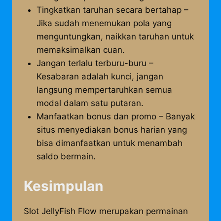
Tingkatkan taruhan secara bertahap –
Jika sudah menemukan pola yang
menguntungkan, naikkan taruhan untuk
memaksimalkan cuan.
Jangan terlalu terburu-buru –
Kesabaran adalah kunci, jangan
langsung mempertaruhkan semua
modal dalam satu putaran.
Manfaatkan bonus dan promo – Banyak
situs menyediakan bonus harian yang
bisa dimanfaatkan untuk menambah
saldo bermain.
Kesimpulan
Slot JellyFish Flow merupakan permainan