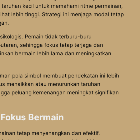
taruhan kecil untuk memahami ritme permainan,
hat lebih tinggi. Strategi ini menjaga modal tetap
gan.
ikologis. Pemain tidak terburu-buru
taran, sehingga fokus tetap terjaga dan
kinkan bermain lebih lama dan meningkatkan
man pola simbol membuat pendekatan ini lebih
rus menaikkan atau menurunkan taruhan
ngga peluang kemenangan meningkat signifikan
 Fokus Bermain
ainan tetap menyenangkan dan efektif.