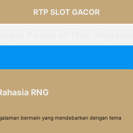
RTP SLOT GACOR
ckpot Power of Thor Megaw
Rahasia RNG
galaman bermain yang mendebarkan dengan tema