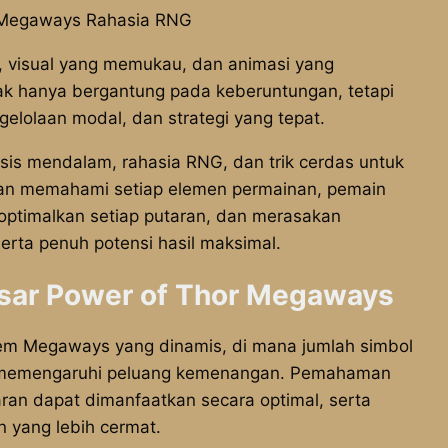
, visual yang memukau, dan animasi yang
ak hanya bergantung pada keberuntungan, tetapi
olaan modal, dan strategi yang tepat.
sis mendalam, rahasia RNG, dan trik cerdas untuk
n memahami setiap elemen permainan, pemain
goptimalkan setiap putaran, dan merasakan
erta penuh potensi hasil maksimal.
ar Power of Thor Megaways
m Megaways yang dinamis, di mana jumlah simbol
, memengaruhi peluang kemenangan. Pemahaman
aran dapat dimanfaatkan secara optimal, serta
 yang lebih cermat.