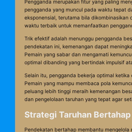
Pengganda merupakan fitur yang paling men
pengganda yang muncul pada waktu tepat d
eksponensial, terutama bila dikombinasika
waktu terbaik untuk memanfaatkan penggan
Trik efektif adalah menunggu pengganda be
pendekatan ini, kemenangan dapat meningkat 
Pemain yang sabar dan mengamati kemuncul
optimal dibanding yang bertindak impulsif at
Selain itu, pengganda bekerja optimal ketika 
Pemain yang mampu membaca pola kemuncul
peluang lebih tinggi meraih kemenangan besa
dan pengelolaan taruhan yang tepat agar se
Strategi Taruhan Bertahap
Pendekatan bertahap membantu mengelola ri