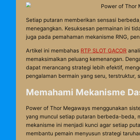
Setiap putaran memberikan sensasi berbeda
menegangkan. Kesuksesan permainan ini tid
juga pada pemahaman mekanisme RNG, pengel
Artikel ini membahas
RTP SLOT GACOR
anali
memaksimalkan peluang kemenangan. Denga
dapat merancang strategi lebih efektif, men
pengalaman bermain yang seru, terstruktur, s
Memahami Mekanisme Das
Power of Thor Megaways menggunakan siste
yang muncul setiap putaran berbeda-beda
mekanisme ini menjadi kunci agar setiap put
membantu pemain menyusun strategi taruhan