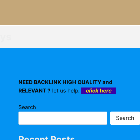
ays
NEED BACKLINK HIGH QUALITY and
RELEVANT ?
let us help.
click here
Search
Search
Recent Posts