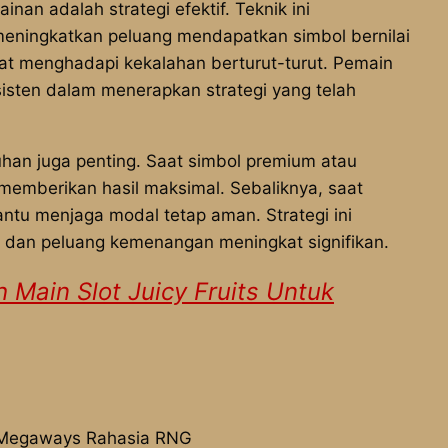
an adalah strategi efektif. Teknik ini
eningkatkan peluang mendapatkan simbol bernilai
aat menghadapi kekalahan berturut-turut. Pemain
isten dalam menerapkan strategi yang telah
uhan juga penting. Saat simbol premium atau
emberikan hasil maksimal. Sebaliknya, saat
tu menjaga modal tetap aman. Strategi ini
 dan peluang kemenangan meningkat signifikan.
 Main Slot Juicy Fruits Untuk