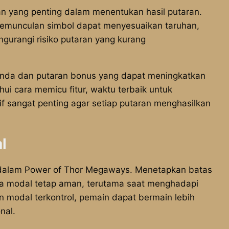
ran yang penting dalam menentukan hasil putaran.
kemunculan simbol dapat menyesuaikan taruhan,
urangi risiko putaran yang kurang
ngganda dan putaran bonus yang dapat meningkatkan
i cara memicu fitur, waktu terbaik untuk
if sangat penting agar setiap putaran menghasilkan
l
 dalam Power of Thor Megaways. Menetapkan batas
 modal tetap aman, terutama saat menghadapi
modal terkontrol, pemain dapat bermain lebih
nal.