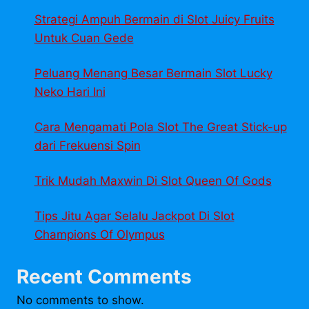
Strategi Ampuh Bermain di Slot Juicy Fruits
Untuk Cuan Gede
Peluang Menang Besar Bermain Slot Lucky
Neko Hari Ini
Cara Mengamati Pola Slot The Great Stick-up
dari Frekuensi Spin
Trik Mudah Maxwin Di Slot Queen Of Gods
Tips Jitu Agar Selalu Jackpot Di Slot
Champions Of Olympus
Recent Comments
No comments to show.