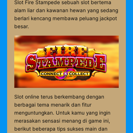
Slot Fire Stampede sebuah slot bertema
alam liar dan kawanan hewan yang sedang
berlari kencang membawa peluang jackpot
besar.
Slot online terus berkembang dengan
berbagai tema menarik dan fitur
menguntungkan. Untuk kamu yang ingin
merasakan sensasi menang di game ini,
berikut beberapa tips sukses main dan