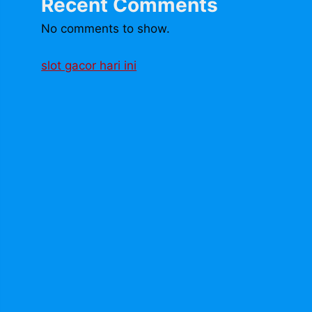
Recent Comments
No comments to show.
slot gacor hari ini