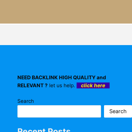
NEED BACKLINK HIGH QUALITY and
RELEVANT ?
let us help.
click here
Search
Search
Recent Posts