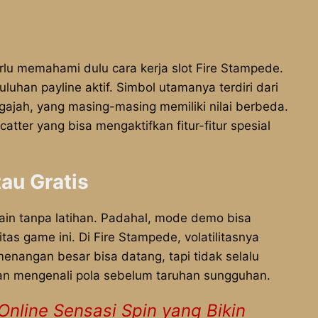
lu memahami dulu cara kerja slot Fire Stampede.
luhan payline aktif. Simbol utamanya terdiri dari
gajah, yang masing-masing memiliki nilai berbeda.
atter yang bisa mengaktifkan fitur-fitur spesial
au Gratis
in tanpa latihan. Padahal, mode demo bisa
s game ini. Di Fire Stampede, volatilitasnya
enangan besar bisa datang, tapi tidak selalu
 dan mengenali pola sebelum taruhan sungguhan.
 Online Sensasi Spin yang Bikin