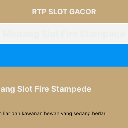
RTP SLOT GACOR
Menang Slot Fire Stampede
ang Slot Fire Stampede
m liar dan kawanan hewan yang sedang berlari