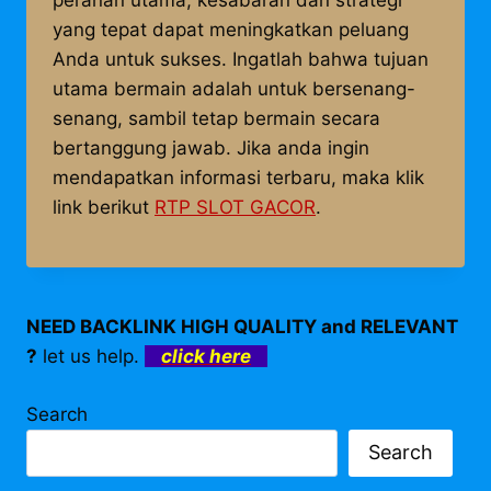
peranan utama, kesabaran dan strategi
yang tepat dapat meningkatkan peluang
Anda untuk sukses. Ingatlah bahwa tujuan
utama bermain adalah untuk bersenang-
senang, sambil tetap bermain secara
bertanggung jawab. Jika anda ingin
mendapatkan informasi terbaru, maka klik
link berikut
RTP SLOT GACOR
.
NEED BACKLINK HIGH QUALITY and RELEVANT
?
let us help.
click here
Search
Search