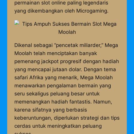
permainan slot online paling legendaris
yang dikembangkan oleh Microgaming.
Dikenal sebagai “pencetak miliarder,” Mega
Moolah telah menciptakan banyak
pemenang jackpot progresif dengan hadiah
yang mencapai jutaan dolar. Dengan tema
safari Afrika yang menarik, Mega Moolah
menawarkan pengalaman bermain yang
seru sekaligus peluang besar untuk
memenangkan hadiah fantastis. Namun,
karena sifatnya yang berbasis
keberuntungan, diperlukan strategi dan tips
cerdas untuk meningkatkan peluang