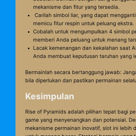
mekanisme dan fitur yang tersedia.
Carilah simbol liar, yang dapat menggant
memicu fitur respin untuk peluang ekstra.
Cobalah untuk mengumpulkan 4 simbol penc
memberi Anda peluang untuk menang ta
Lacak kemenangan dan kekalahan saat An
Anda membuat keputusan taruhan yang le
Bermainlah secara bertanggung jawab: Jangan
bila diperlukan dan pastikan permainan sel
Kesimpulan
Rise of Pyramids adalah pilihan tepat bagi
game yang menyenangkan dan potensial. Den
mekanisme permainan inovatif, slot ini lebih