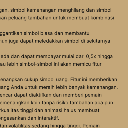
gan, simbol kemenangan menghilang dan simbol
kan peluang tambahan untuk membuat kombinasi
nggantikan simbol biasa dan membantu
n juga dapat meledakkan simbol di sekitarnya
erbeda dan dapat membayar mulai dari 0,5x hingga
 lebih simbol-simbol ini akan memicu fitur
menangkan cukup simbol uang. Fitur ini memberikan
uang Anda untuk meraih lebih banyak kemenangan.
encar dapat diaktifkan dan memberi pemain
memenangkan koin tanpa risiko tambahan apa pun.
kualitas tinggi dan animasi halus membuat
gesankan dan interaktif.
an volatilitas sedang hingga tinggi. Pemain