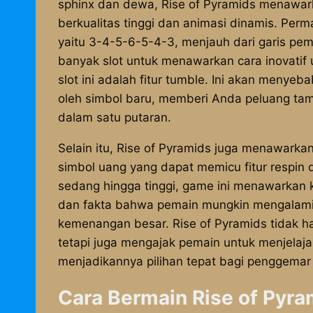
sphinx dan dewa, Rise of Pyramids menawark
berkualitas tinggi dan animasi dinamis. Perm
yaitu 3-4-5-6-5-4-3, menjauh dari garis pem
banyak slot untuk menawarkan cara inovatif 
slot ini adalah fitur tumble. Ini akan meny
oleh simbol baru, memberi Anda peluang t
dalam satu putaran.
Selain itu, Rise of Pyramids juga menawarkan 
simbol uang yang dapat memicu fitur respin 
sedang hingga tinggi, game ini menawarkan
dan fakta bahwa pemain mungkin mengalam
kemenangan besar. Rise of Pyramids tidak ha
tetapi juga mengajak pemain untuk menjelaj
menjadikannya pilihan tepat bagi penggemar s
Cara Bermain Rise of Pyra