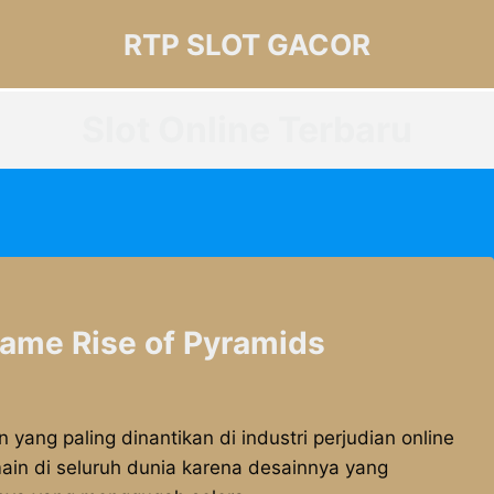
RTP SLOT GACOR
Slot Online Terbaru
Game Rise of Pyramids
yang paling dinantikan di industri perjudian online
ain di seluruh dunia karena desainnya yang