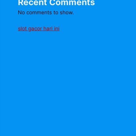
Recent Comments
No comments to show.
slot gacor hari ini