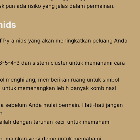
kipun ada risiko yang jelas dalam permainan.
mids
e of Pyramids yang akan meningkatkan peluang Anda
5-6-5-4-3 dan sistem cluster untuk memahami cara
l menghilang, memberikan ruang untuk simbol
da untuk memenangkan lebih banyak kombinasi
a sebelum Anda mulai bermain. Hati-hati jangan
n.
lailah dengan taruhan kecil untuk memahami
n, mainkan versi demo untuk memahami