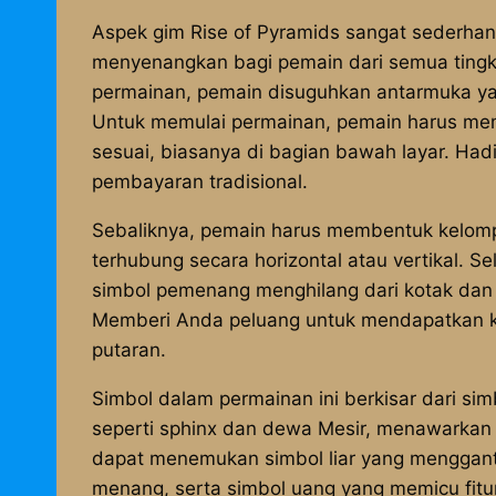
Aspek gim Rise of Pyramids sangat sederha
menyenangkan bagi pemain dari semua ting
permainan, pemain disuguhkan antarmuka yan
Untuk memulai permainan, pemain harus me
sesuai, biasanya di bagian bawah layar. Hadi
pembayaran tradisional.
Sebaliknya, pemain harus membentuk kelompo
terhubung secara horizontal atau vertikal. Se
simbol pemenang menghilang dari kotak dan 
Memberi Anda peluang untuk mendapatkan 
putaran.
Simbol dalam permainan ini berkisar dari si
seperti sphinx dan dewa Mesir, menawarkan 
dapat menemukan simbol liar yang menggant
menang, serta simbol uang yang memicu fitur