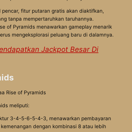
encar, fitur putaran gratis akan diaktifkan,
ng tanpa mempertaruhkan taruhannya.
se of Pyramids menawarkan gameplay menarik
erus mengeksplorasi peluang baru di dalamnya.
ndapatkan Jackpot Besar Di
mids
ds meliputi:​
ruktur 3-4-5-6-5-4-3, menawarkan pembayaran
n kemenangan dengan kombinasi 8 atau lebih