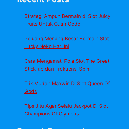
Strategi Ampuh Bermain di Slot Juicy
Fruits Untuk Cuan Gede
Peluang Menang Besar Bermain Slot
Lucky Neko Hari Ini
Cara Mengamati Pola Slot The Great
Stick-up dari Frekuensi Spin
Trik Mudah Maxwin Di Slot Queen Of
Gods
Tips Jitu Agar Selalu Jackpot Di Slot
Champions Of Olympus