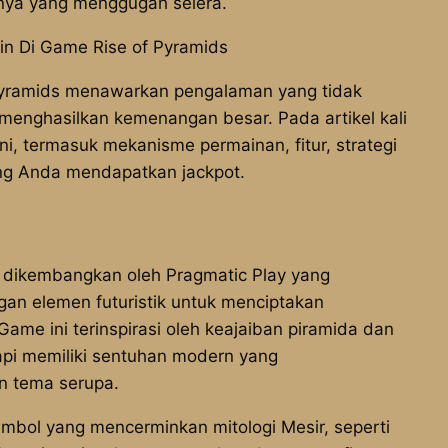
rnya yang menggugah selera.
of Pyramids menawarkan pengalaman yang tidak
menghasilkan kemenangan besar. Pada artikel kali
ni, termasuk mekanisme permainan, fitur, strategi
ang Anda mendapatkan jackpot.
 dikembangkan oleh Pragmatic Play yang
an elemen futuristik untuk menciptakan
me ini terinspirasi oleh keajaiban piramida dan
api memiliki sentuhan modern yang
n tema serupa.
mbol yang mencerminkan mitologi Mesir, seperti